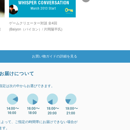
し
ゲームクリエーター対談 全4回
グラインドコアシーンでカルト
紹
(Baiyon（バイヨン）/ 片岡陽平氏)
を誇る孤高のデジタルグライン
カー「OZIGIRI」
お買い物ガイドの詳細を見る
お届けについて
指定は次の中からお選びできます。
によって、ご指定の時間帯にお届けできない場合が
ます。