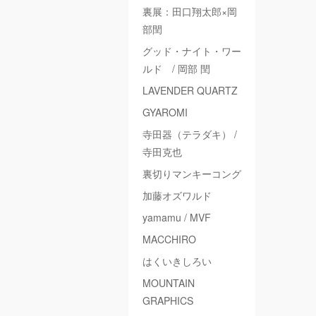
裏展：田口翔太郎×岡
部閏
グッド・ナイト・ワー
ルド / 岡部 閏
LAVENDER QUARTZ
GYAROMI
寺田器（テラダキ） /
寺田克也
裏切りマンキーコング
加藤オズワルド
yamamu / MVF
MACCHIRO
はくいきしろい
MOUNTAIN
GRAPHICS