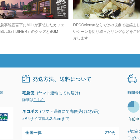
緊急事態宣言下にMHzが夢想したカフェ
DECOvienyaならではの視点で微笑ま
BULSxT DINER』のグッズとBGM
いシーンを切り取ったリングなどをご
介します
発送方法、送料について
銀
時間帯
宅急便
(ヤマト運輸にてお届け)
詳細は
こちら
ネコポス
(ヤマト運輸にて郵便受けに投函)
※A4サイズ厚み2.5cmまで
※地域
全国一律
270円
ござい