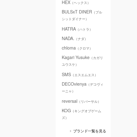
HEX
（ヘックス）
BULSxT DINER
（ブル
シットダイナー）
HATRA
（ハトラ）
NADA.
（ナダ）
chloma
（クロマ）
Kagari Yusuke
（カガリ
ユウスケ）
SMS
（エスエムエス）
DECOvienya
（デコヴィ
ーニャ）
reversal
（リバーサル）
KOG
（キングオブゲーム
ズ）
ブランド一覧を見る