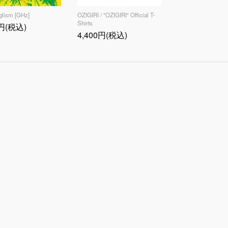
glism [GHz]
OZIGIRI / "OZIGIRI" Official T-
Shirts
0円(税込)
4,400円(税込)