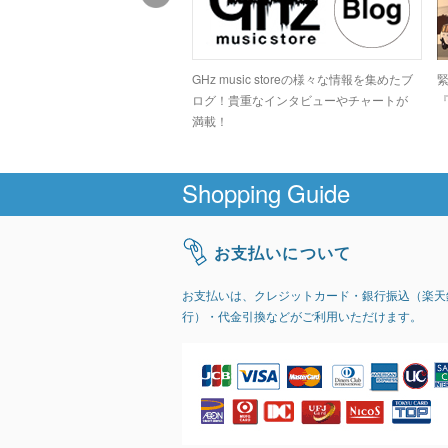
ドコアシーンでカルト的な人気
GHz music storeの様々な情報を集めたブ
高のデジタルグラインドトラッ
ログ！貴重なインタビューやチャートが
『
GIRI」
満載！
Shopping Guide
お支払いについて
お支払いは、クレジットカード・銀行振込（楽天
行）・代金引換などがご利用いただけます。