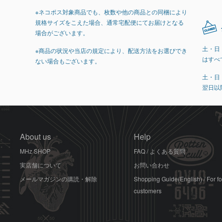
※ネコポス対象商品でも、枚数や他の商品との同梱により
規格サイズをこえた場合、通常宅配便にてお届けとなる
場合がございます。
土・日
※商品の状況や当店の規定により、配送方法をお選びでき
はすべ
ない場合もございます。
土・日
翌日以
About us
Help
MHz SHOP
FAQ / よくある質問
実店舗について
お問い合わせ
メールマガジンの購読・解除
Shopping Guide(English) / For f
customers