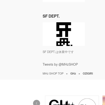
SF DEPT.
SF DEPT.は休業中です
Tweets by @MHzSHOP
MHz SHOP TOP
»
GHz
»
OZIGIRI