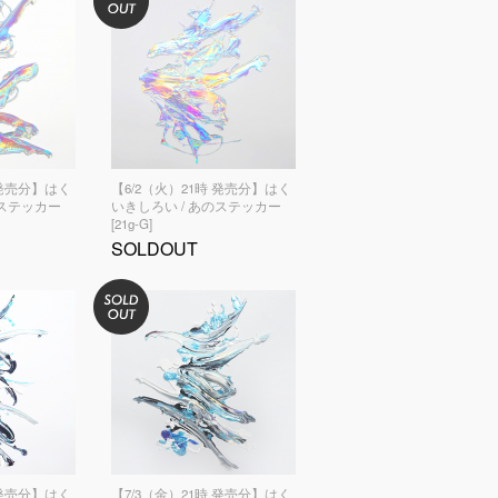
 発売分】はく
【6/2（火）21時 発売分】はく
のステッカー
いきしろい / あのステッカー
[21g-G]
SOLDOUT
 発売分】はく
【7/3（金）21時 発売分】はく