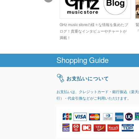
ドコアシーンでカルト的な人気
GHz music storeの様々な情報を集めたブ
高のデジタルグラインドトラッ
ログ！貴重なインタビューやチャートが
『
GIRI」
満載！
Shopping Guide
お支払いについて
お支払いは、クレジットカード・銀行振込（楽天
行）・代金引換などがご利用いただけます。