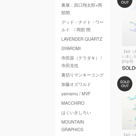
裏展：田口翔太郎×岡
部閏
グッド・ナイト・ワー
ルド / 岡部 閏
LAVENDER QUARTZ
GYAROMI
【6/2
いきしろ
寺田器（テラダキ） /
[21g-D]
寺田克也
SOLD
裏切りマンキーコング
加藤オズワルド
yamamu / MVF
MACCHIRO
はくいきしろい
MOUNTAIN
GRAPHICS
【6/2