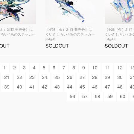
（金）21時 発売分】は
【4/26（金）21時 発売分】は
【4/26（金）21
ろい / あのステッカー
くいきしろい / あのステッカー
くいきしろい / 
[34g-B]
[34g-C]
OUT
SOLDOUT
SOLDOUT
1
2
3
4
5
6
7
8
9
10
11
12
1
21
22
23
24
25
26
27
28
29
30
3
39
40
41
42
43
44
45
46
47
48
4
56
57
58
59
60