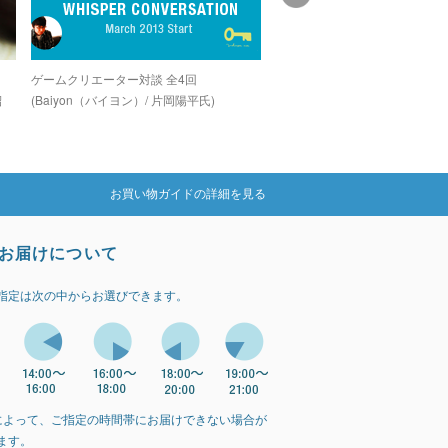
し
ゲームクリエーター対談 全4回
グラインドコアシーンでカルト
紹
(Baiyon（バイヨン）/ 片岡陽平氏)
を誇る孤高のデジタルグライン
カー「OZIGIRI」
お買い物ガイドの詳細を見る
お届けについて
指定は次の中からお選びできます。
によって、ご指定の時間帯にお届けできない場合が
ます。