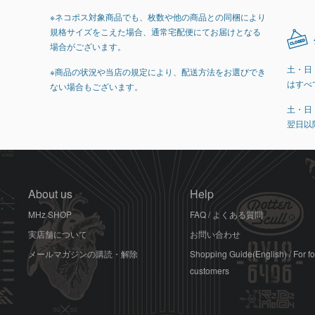
※ネコポス対象商品でも、枚数や他の商品との同梱により
規格サイズをこえた場合、通常宅配便にてお届けとなる
場合がございます。
土・日
※商品の状況や当店の規定により、配送方法をお選びでき
はすべ
ない場合もございます。
土・日
翌日以
About us
Help
MHz SHOP
FAQ / よくある質問
実店舗について
お問い合わせ
メールマガジンの購読・解除
Shopping Guide(English) / For f
customers