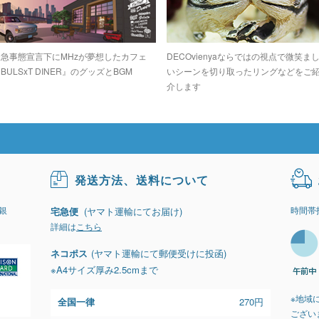
緊急事態宣言下にMHzが夢想したカフェ
DECOvienyaならではの視点で微笑ま
BULSxT DINER』のグッズとBGM
いシーンを切り取ったリングなどをご
介します
発送方法、送料について
銀
時間帯
宅急便
(ヤマト運輸にてお届け)
詳細は
こちら
ネコポス
(ヤマト運輸にて郵便受けに投函)
※A4サイズ厚み2.5cmまで
※地域
全国一律
270円
ござい