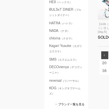
HEX
（ヘックス）
BULSxT DINER
（ブル
シットダイナー）
HATRA
（ハトラ）
【4/26
くいきし
NADA.
（ナダ）
[34g-A]
SOLD
chloma
（クロマ）
Kagari Yusuke
（カガリ
ユウスケ）
.
SMS
（エスエムエス）
20
DECOvienya
（デコヴィ
38
ーニャ）
reversal
（リバーサル）
KOG
（キングオブゲーム
ズ）
ブランド一覧を見る