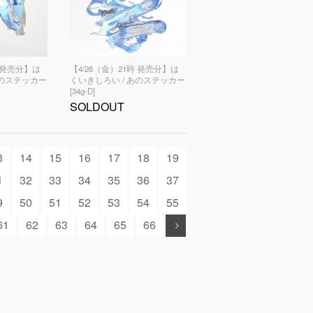
時 発売分】は
【4/26（金）21時 発売分】は
あのステッカー
くいきしろい / あのステッカー
[34g-D]
SOLDOUT
3
14
15
16
17
18
19
1
32
33
34
35
36
37
9
50
51
52
53
54
55
61
62
63
64
65
66
.