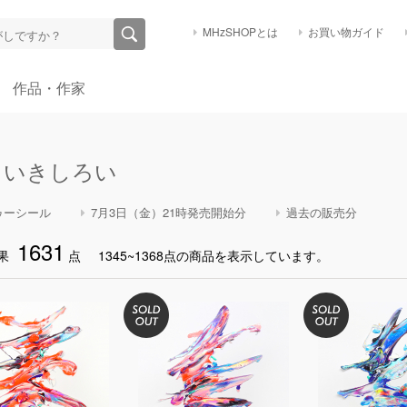
MHzSHOPとは
お買い物ガイド
作品・作家
くいきしろい
ゥーシール
7月3日（金）21時発売開始分
過去の販売分
1631
果
点
1345~1368点の商品を表示しています。