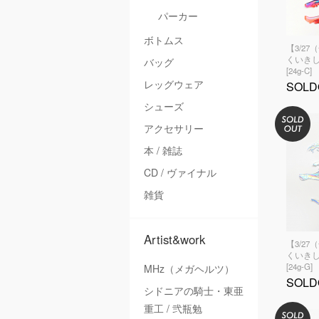
パーカー
ボトムス
【3/27
くいきし
バッグ
[24g-C]
レッグウェア
SOLD
シューズ
アクセサリー
本 / 雑誌
CD / ヴァイナル
雑貨
Artist&work
【3/27
くいきし
[24g-G]
MHz（メガヘルツ）
SOLD
シドニアの騎士・東亜
重工 / 弐瓶勉