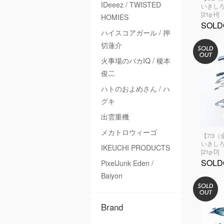
IDeeez / TWISTED
いきしろ
[21g-H]
HOMIES
SOLD
ハイスコアガール / 押
切蓮介
火事場のバカIQ / 榎本
俊二
ハトのおよめさん / ハ
グキ
出雲重機
メカトロウィーゴ
【7/3
いきしろ
IKEUCHI PRODUCTS
[21g-D]
SOLD
PixelJunk Eden /
Baiyon
Brand