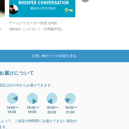
し
ゲームクリエーター対談 全4回
グラインドコアシーンでカルト
紹
(Baiyon（バイヨン）/ 片岡陽平氏)
を誇る孤高のデジタルグライン
カー「OZIGIRI」
お買い物ガイドの詳細を見る
お届けについて
指定は次の中からお選びできます。
によって、ご指定の時間帯にお届けできない場合が
ます。