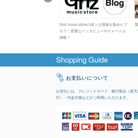
ドコアシーンでカルト的な人気
GHz music storeの様々な情報を集めたブ
高のデジタルグラインドトラッ
ログ！貴重なインタビューやチャートが
『
GIRI」
満載！
Shopping Guide
お支払いについて
お支払いは、クレジットカード・銀行振込（楽天
行）・代金引換などがご利用いただけます。