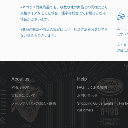
※ネコポス対象商品でも、枚数や他の商品との同梱により
規格サイズをこえた場合、通常宅配便にてお届けとなる
場合がございます。
土・日
※商品の状況や当店の規定により、配送方法をお選びでき
はすべ
ない場合もございます。
土・日
翌日以
About us
Help
MHz SHOP
FAQ / よくある質問
実店舗について
お問い合わせ
メールマガジンの購読・解除
Shopping Guide(English) / For f
customers