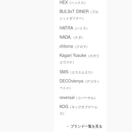
HEX
（ヘックス）
BULSxT DINER
（ブル
シットダイナー）
HATRA
（ハトラ）
NADA.
（ナダ）
chloma
（クロマ）
Kagari Yusuke
（カガリ
ユウスケ）
SMS
（エスエムエス）
DECOvienya
（デコヴィ
ーニャ）
reversal
（リバーサル）
KOG
（キングオブゲーム
ズ）
ブランド一覧を見る