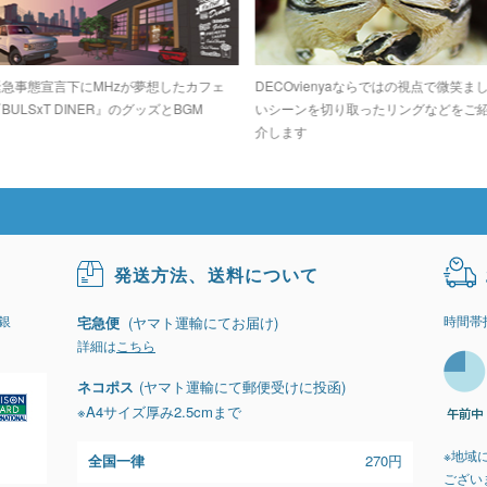
緊急事態宣言下にMHzが夢想したカフェ
DECOvienyaならではの視点で微笑ま
BULSxT DINER』のグッズとBGM
いシーンを切り取ったリングなどをご
介します
発送方法、送料について
銀
時間帯
宅急便
(ヤマト運輸にてお届け)
詳細は
こちら
ネコポス
(ヤマト運輸にて郵便受けに投函)
※A4サイズ厚み2.5cmまで
※地域
全国一律
270円
ござい