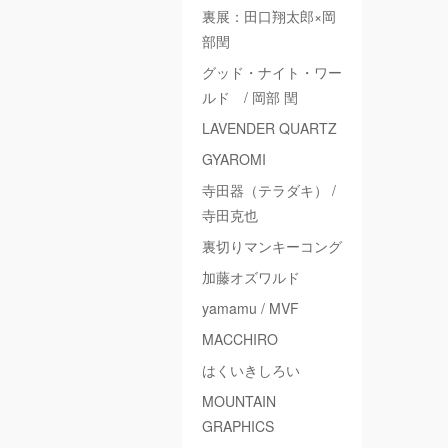
裏展：田口翔太郎×岡
部閏
グッド・ナイト・ワー
ルド / 岡部 閏
LAVENDER QUARTZ
GYAROMI
寺田器（テラダキ） /
寺田克也
裏切りマンキーコング
加藤オズワルド
yamamu / MVF
MACCHIRO
はくいきしろい
MOUNTAIN
GRAPHICS