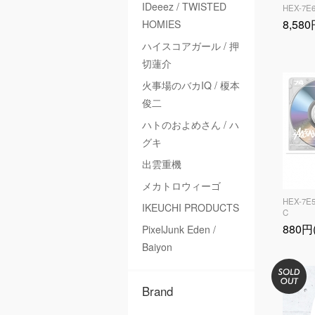
IDeeez / TWISTED
HEX-7E
8,58
HOMIES
ハイスコアガール / 押
切蓮介
火事場のバカIQ / 榎本
俊二
ハトのおよめさん / ハ
グキ
出雲重機
メカトロウィーゴ
HEX-7E5
IKEUCHI PRODUCTS
C
880円
PixelJunk Eden /
Baiyon
Brand