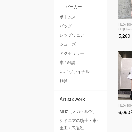
パーカー
ボトムス
HEX-909
バッグ
CS[Black
レッグウェア
5,28
シューズ
アクセサリー
本 / 雑誌
CD / ヴァイナル
雑貨
Artist&work
HEX-909
MHz（メガヘルツ）
6,05
シドニアの騎士・東亜
重工 / 弐瓶勉