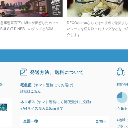
緊急事態宣言下にMHzが夢想したカフェ
DECOvienyaならではの視点で微笑ま
BULSxT DINER』のグッズとBGM
いシーンを切り取ったリングなどをご
介します
発送方法、送料について
銀
時間帯
宅急便
(ヤマト運輸にてお届け)
詳細は
こちら
ネコポス
(ヤマト運輸にて郵便受けに投函)
※A4サイズ厚み2.5cmまで
※地域
全国一律
270円
ござい