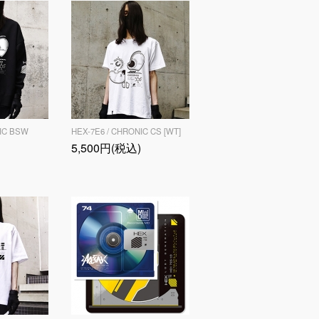
NIC BSW
HEX-7E6 / CHRONIC CS [WT]
5,500円(税込)