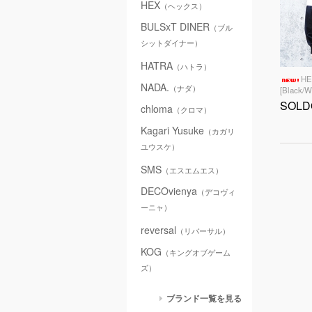
HEX
（ヘックス）
BULSxT DINER
（ブル
シットダイナー）
HATRA
（ハトラ）
HE
NADA.
（ナダ）
[Black/W
SOLD
chloma
（クロマ）
Kagari Yusuke
（カガリ
ユウスケ）
SMS
（エスエムエス）
DECOvienya
（デコヴィ
ーニャ）
reversal
（リバーサル）
KOG
（キングオブゲーム
ズ）
ブランド一覧を見る