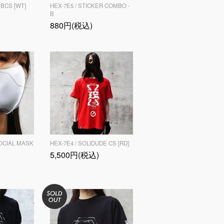
 BCS [WT]
HEX-7E5 / STICKER COMBO -
B
880円(税込)
SOCIAL MASK
HEX-7E4 / SOLIDUDE CS [RD]
5,500円(税込)