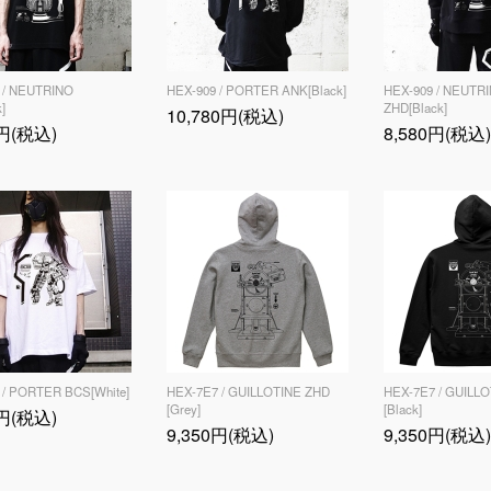
 / NEUTRINO
HEX-909 / PORTER ANK[Black]
HEX-909 / NEUTR
]
ZHD[Black]
10,780円(税込)
0円(税込)
8,580円(税込)
 / PORTER BCS[White]
HEX-7E7 / GUILLOTINE ZHD
HEX-7E7 / GUILL
[Grey]
[Black]
0円(税込)
9,350円(税込)
9,350円(税込)