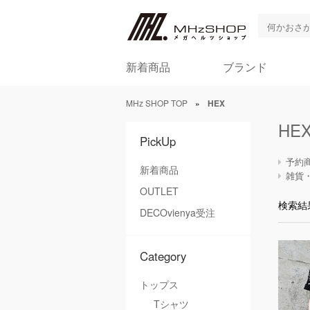
新着商品
ブランド
MHz SHOP TOP
»
HEX
HE
PickUp
予約
新着商品
雑貨
OUTLET
検索結
DECOvienya受注
Category
トップス
Tシャツ