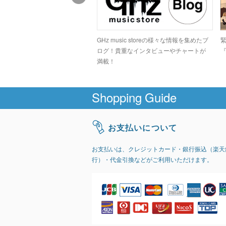
ドコアシーンでカルト的な人気
GHz music storeの様々な情報を集めたブ
高のデジタルグラインドトラッ
ログ！貴重なインタビューやチャートが
『
GIRI」
満載！
Shopping Guide
お支払いについて
お支払いは、クレジットカード・銀行振込（楽天
行）・代金引換などがご利用いただけます。