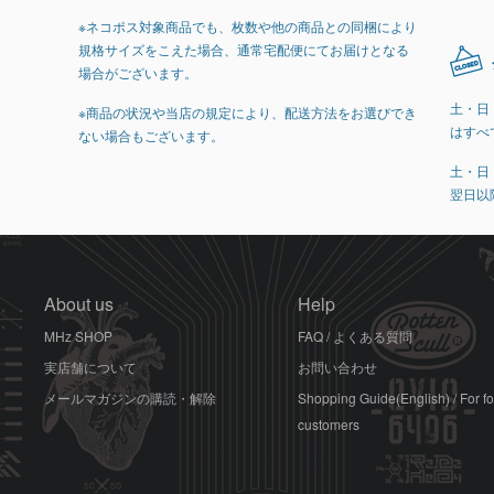
※ネコポス対象商品でも、枚数や他の商品との同梱により
規格サイズをこえた場合、通常宅配便にてお届けとなる
場合がございます。
土・日
※商品の状況や当店の規定により、配送方法をお選びでき
はすべ
ない場合もございます。
土・日
翌日以
About us
Help
MHz SHOP
FAQ / よくある質問
実店舗について
お問い合わせ
メールマガジンの購読・解除
Shopping Guide(English) / For f
customers