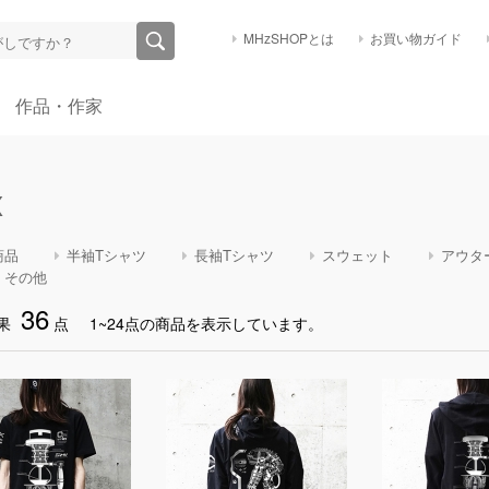
MHzSHOPとは
お買い物ガイド
作品・作家
X
商品
半袖Tシャツ
長袖Tシャツ
スウェット
アウタ
・その他
36
果
点
1~24点の商品を表示しています。