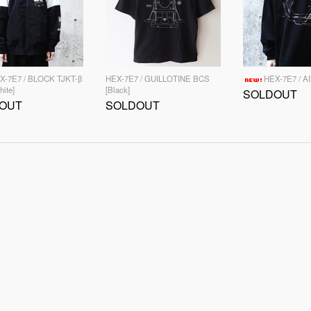
X-7E7 / BLOCK TJKT-β
HEX-7E7 / GUILLOTINE BCS
HEX-7E7 / A
hite]
[Black]
SOLDOUT
OUT
SOLDOUT