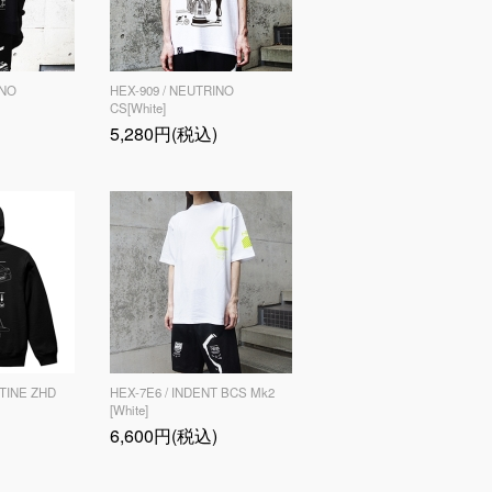
INO
HEX-909 / NEUTRINO
CS[White]
5,280円(税込)
OTINE ZHD
HEX-7E6 / INDENT BCS Mk2
[White]
6,600円(税込)