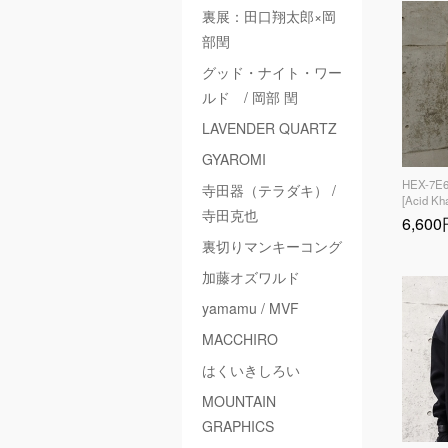
裏展：田口翔太郎×岡
部閏
グッド・ナイト・ワー
ルド / 岡部 閏
LAVENDER QUARTZ
GYAROMI
HEX-7E6
寺田器（テラダキ） /
[Acid Kha
寺田克也
6,60
裏切りマンキーコング
加藤オズワルド
yamamu / MVF
MACCHIRO
はくいきしろい
MOUNTAIN
GRAPHICS