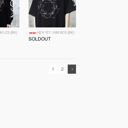
IM LCS [BK]
HEX-7E7 / AIM BCS [BK]
SOLDOUT
1
2
.