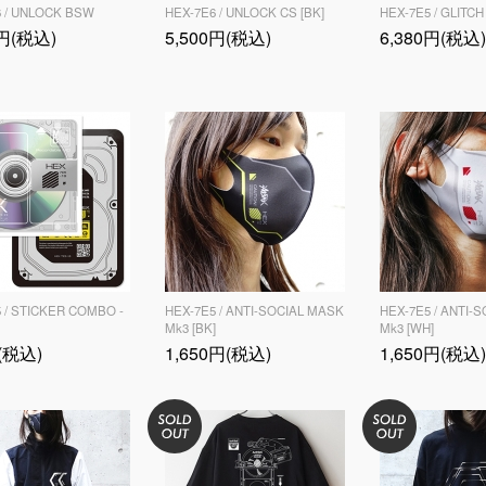
6 / UNLOCK BSW
HEX-7E6 / UNLOCK CS [BK]
HEX-7E5 / GLITCH
0円(税込)
5,500円(税込)
6,380円(税込)
 / STICKER COMBO -
HEX-7E5 / ANTI-SOCIAL MASK
HEX-7E5 / ANTI-
Mk3 [BK]
Mk3 [WH]
(税込)
1,650円(税込)
1,650円(税込)