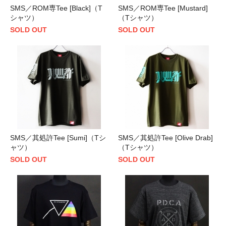
SMS／ROM専Tee [Black]（T
SMS／ROM専Tee [Mustard]
シャツ）
（Tシャツ）
SOLD OUT
SOLD OUT
SMS／其処許Tee [Sumi]（Tシ
SMS／其処許Tee [Olive Drab]
ャツ）
（Tシャツ）
SOLD OUT
SOLD OUT