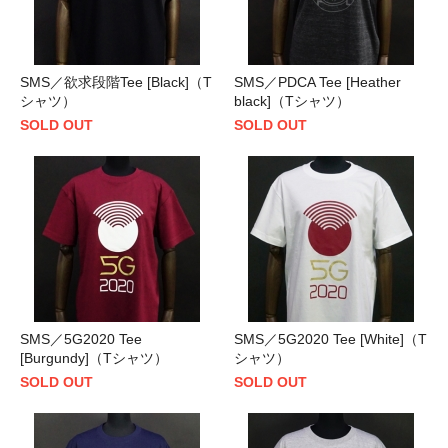
SMS／欲求段階Tee [Black]（T
SMS／PDCA Tee [Heather
シャツ）
black]（Tシャツ）
SOLD OUT
SOLD OUT
SMS／5G2020 Tee
SMS／5G2020 Tee [White]（T
[Burgundy]（Tシャツ）
シャツ）
SOLD OUT
SOLD OUT