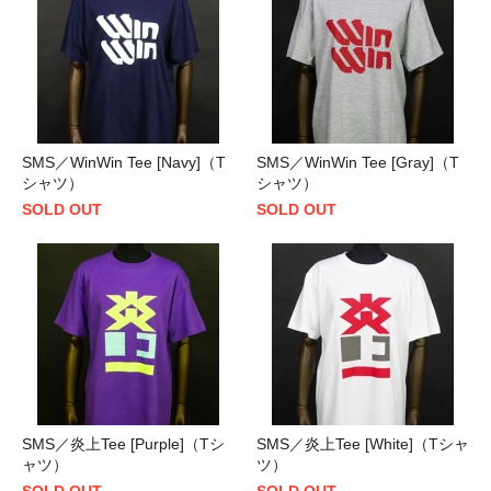
SMS／WinWin Tee [Navy]（T
SMS／WinWin Tee [Gray]（T
シャツ）
シャツ）
SOLD OUT
SOLD OUT
SMS／炎上Tee [Purple]（Tシ
SMS／炎上Tee [White]（Tシャ
ャツ）
ツ）
SOLD OUT
SOLD OUT