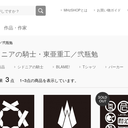
MHzSHOPとは
お買い物ガイド
作品・作家
／弐瓶勉
ドニアの騎士・東亜重工／弐瓶勉
商品
シドニアの騎士
BLAME!
Tシャツ
パーカー
3
果
点
1~3点の商品を表示しています。