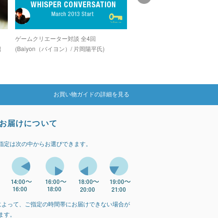
し
ゲームクリエーター対談 全4回
グラインドコアシーンでカルト
紹
(Baiyon（バイヨン）/ 片岡陽平氏)
を誇る孤高のデジタルグライン
カー「OZIGIRI」
お買い物ガイドの詳細を見る
お届けについて
指定は次の中からお選びできます。
によって、ご指定の時間帯にお届けできない場合が
ます。