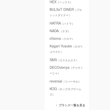
HEX
（ヘックス）
BULSxT DINER
（ブル
シットダイナー）
HATRA
（ハトラ）
NADA.
（ナダ）
chloma
（クロマ）
Kagari Yusuke
（カガリ
ユウスケ）
SMS
（エスエムエス）
DECOvienya
（デコヴィ
ーニャ）
reversal
（リバーサル）
KOG
（キングオブゲーム
ズ）
ブランド一覧を見る