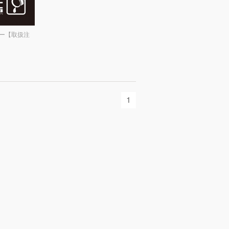
ー【取扱注
1