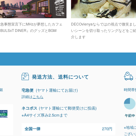
緊急事態宣言下にMHzが夢想したカフェ
DECOvienyaならではの視点で微笑ま
BULSxT DINER』のグッズとBGM
いシーンを切り取ったリングなどをご
介します
発送方法、送料について
銀
時間帯
宅急便
(ヤマト運輸にてお届け)
詳細は
こちら
ネコポス
(ヤマト運輸にて郵便受けに投函)
※A4サイズ厚み2.5cmまで
※地域
全国一律
270円
ござい