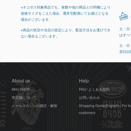
※ネコポス対象商品でも、枚数や他の商品との同梱により
規格サイズをこえた場合、通常宅配便にてお届けとなる
場合がございます。
土・日
※商品の状況や当店の規定により、配送方法をお選びでき
はすべ
ない場合もございます。
土・日
翌日以
About us
Help
MHz SHOP
FAQ / よくある質問
実店舗について
お問い合わせ
メールマガジンの購読・解除
Shopping Guide(English) / For f
customers