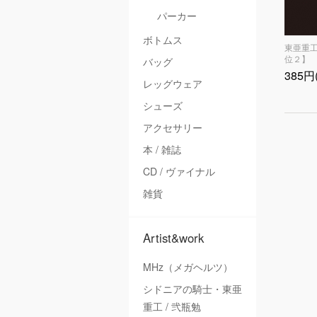
パーカー
ボトムス
東亜重
位２】
バッグ
385円
レッグウェア
シューズ
アクセサリー
本 / 雑誌
CD / ヴァイナル
雑貨
Artist&work
MHz（メガヘルツ）
シドニアの騎士・東亜
重工 / 弐瓶勉