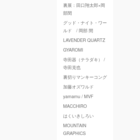
裏展：田口翔太郎×岡
部閏
グッド・ナイト・ワー
ルド / 岡部 閏
LAVENDER QUARTZ
GYAROMI
寺田器（テラダキ） /
寺田克也
裏切りマンキーコング
加藤オズワルド
yamamu / MVF
MACCHIRO
はくいきしろい
MOUNTAIN
GRAPHICS