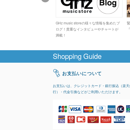
ドコアシーンでカルト的な人気
GHz music storeの様々な情報を集めたブ
高のデジタルグラインドトラッ
ログ！貴重なインタビューやチャートが
『
GIRI」
満載！
Shopping Guide
お支払いについて
お支払いは、クレジットカード・銀行振込（楽天
行）・代金引換などがご利用いただけます。