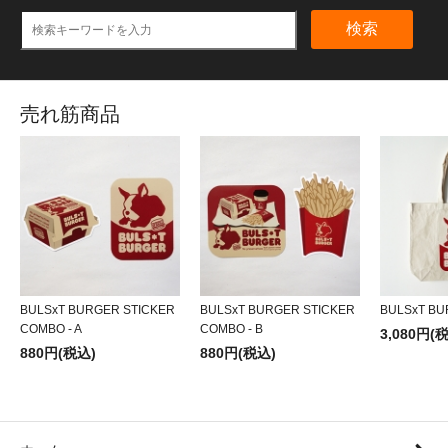
検索
売れ筋商品
BULSxT BURGER STICKER
BULSxT BURGER STICKER
BULSxT BU
COMBO - A
COMBO - B
3,080円(
880円(税込)
880円(税込)