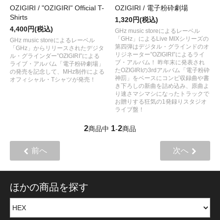
OZIGIRI / "OZIGIRI" Official T-
OZIGIRI / 電子粉砕劇場
Shirts
1,320円(税込)
4,400円(税込)
GHz music storeによるレーベル
「GHz」によるLive MIXシリーズの
GHz music storeによるレーベル
第四弾はデジタル・グラインドのオ
「GHz」からリリースされたデジタ
リジネーター”OZIGIRI”によるライ
ル・グラインダー”OZIGIRI”による
ブ・アルバム！ 昨年末に発表され
ライブ・アルバム「電子粉砕劇場」
たOZIGIRIの3rdアルバム「電子粉砕
の発売を記念して、MHz制作による
神罰」をベースにコンピ収録曲や書
オフィシャル・Tシャツが発売！
き下ろしの新曲を詰め込み、原曲よ
り速さマシマシになったトラックで
お贈りする狂気の1発録りスタジオ
ライブ盤！
2
1
2
商品中
-
商品
前へ
次へ
ほかの商品を探す