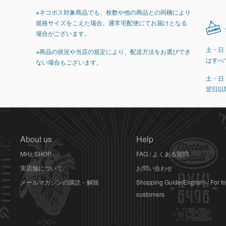
※ネコポス対象商品でも、枚数や他の商品との同梱により
規格サイズをこえた場合、通常宅配便にてお届けとなる
場合がございます。
土・日
※商品の状況や当店の規定により、配送方法をお選びでき
はすべ
ない場合もございます。
土・日
翌日以
About us
Help
MHz SHOP
FAQ / よくある質問
実店舗について
お問い合わせ
メールマガジンの購読・解除
Shopping Guide(English) / For f
customers