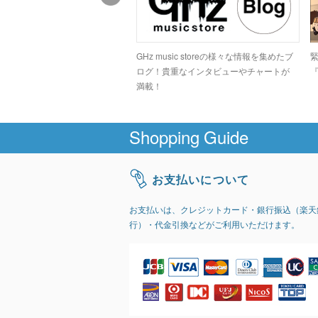
ドコアシーンでカルト的な人気
GHz music storeの様々な情報を集めたブ
高のデジタルグラインドトラッ
ログ！貴重なインタビューやチャートが
『
GIRI」
満載！
Shopping Guide
お支払いについて
お支払いは、クレジットカード・銀行振込（楽天
行）・代金引換などがご利用いただけます。