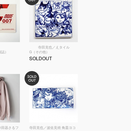
寺田克也／えタイル
 雑誌）
G（その他）
SOLDOUT
寺田器さるフ
寺田克也／波佐見焼 角皿ヨコ