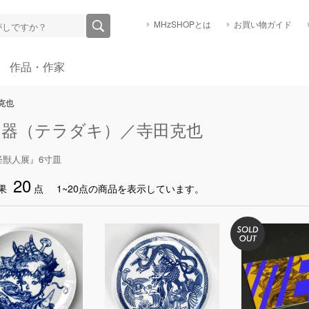
MHzSHOPとは
お買い物ガイド
作品・作家
克也
田器（テラダキ）／寺田克也
怪獣人展』6寸皿
20
果
点
1~20点の商品を表示しています。