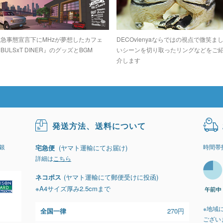
緊急事態宣言下にMHzが夢想したカフェ
DECOvienyaならではの視点で微笑ま
BULSxT DINER』のグッズとBGM
いシーンを切り取ったリングなどをご
介します
発送方法、送料について
銀
時間帯
宅急便
(ヤマト運輸にてお届け)
詳細は
こちら
ネコポス
(ヤマト運輸にて郵便受けに投函)
※A4サイズ厚み2.5cmまで
※地域
全国一律
270円
ござい