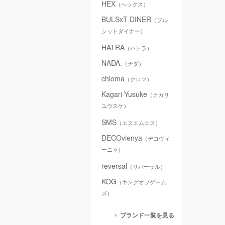
HEX
（ヘックス）
BULSxT DINER
（ブル
シットダイナー）
HATRA
（ハトラ）
NADA.
（ナダ）
chloma
（クロマ）
Kagari Yusuke
（カガリ
ユウスケ）
SMS
（エスエムエス）
DECOvienya
（デコヴィ
ーニャ）
reversal
（リバーサル）
KOG
（キングオブゲーム
ズ）
ブランド一覧を見る