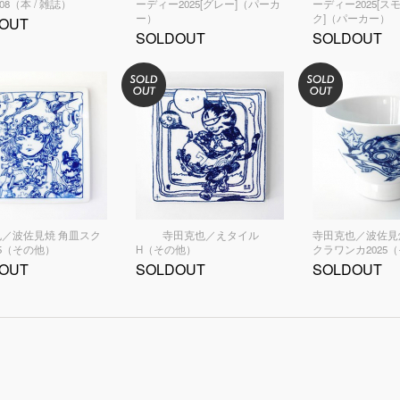
008（本 / 雑誌）
ーディー2025[グレー]（パーカ
ーディー2025[
ー）
ク]（パーカー）
OUT
SOLDOUT
SOLDOUT
／波佐見焼 角皿スク
寺田克也／えタイル
寺田克也／波佐見
25（その他）
H（その他）
クラワンカ2025
OUT
SOLDOUT
SOLDOUT