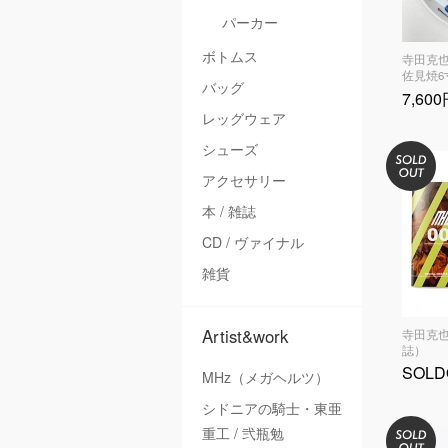
パーカー
ボトムス
寺田克
佐見焼6
バッグ
7,60
レッグウェア
シューズ
アクセサリー
本 / 雑誌
CD / ヴァイナル
雑貨
Artist&work
寺田克也／
誌）
SOLD
MHz（メガヘルツ）
シドニアの騎士・東亜
重工 / 弐瓶勉