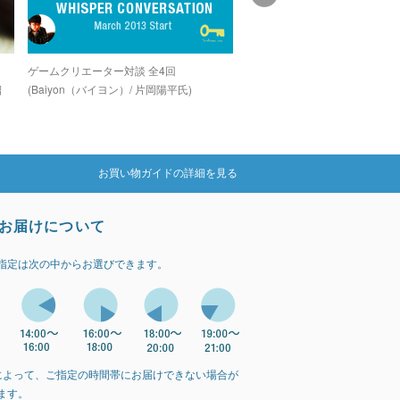
し
ゲームクリエーター対談 全4回
グラインドコアシーンでカルト
紹
(Baiyon（バイヨン）/ 片岡陽平氏)
を誇る孤高のデジタルグライン
カー「OZIGIRI」
お買い物ガイドの詳細を見る
お届けについて
指定は次の中からお選びできます。
によって、ご指定の時間帯にお届けできない場合が
ます。