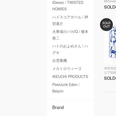
MHzine
IDeeez / TWISTED
SOLD
HOMIES
ハイスコアガール / 押
切蓮介
火事場のバカIQ / 榎本
俊二
ハトのおよめさん / ハ
グキ
出雲重機
メカトロウィーゴ
寺田克也
エア20
IKEUCHI PRODUCTS
SOLD
PixelJunk Eden /
Baiyon
Brand