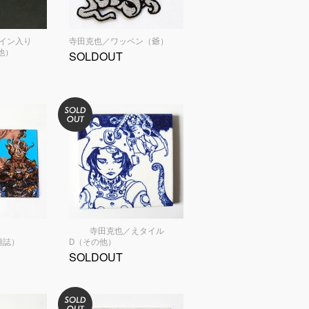
イン入り
寺田克也／ワッペン（爺）
の他）
SOLDOUT
寺田克也／えタイル
 雑誌）
D（その他）
SOLDOUT