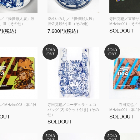
也／『怪怪獣人展』波
逆柱いみり／『怪怪獣人展』
寺田克也／直筆サ
寸皿（その他）
波佐見焼6寸皿（その他）
MHzine001（そ
SOLDOUT
0円(税込)
7,600円(税込)
MHzine003（本 / 雑
寺田克也／コーデュラ・エコ
寺田克也／
バッグ [内ポケット付き]（その
MHzine004（本 /
他）
OUT
SOLDOUT
SOLDOUT