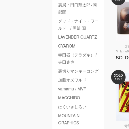
裏展：田口翔太郎×岡
部閏
グッド・ナイト・ワー
ルド / 岡部 閏
LAVENDER QUARTZ
GYAROMI
寺
MHzine
寺田器（テラダキ） /
SOLD
寺田克也
裏切りマンキーコング
加藤オズワルド
yamamu / MVF
MACCHIRO
はくいきしろい
MOUNTAIN
GRAPHICS
寺