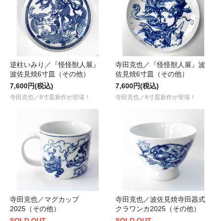
逆柱いみり／『怪怪獣人展』
寺田克也／『怪怪獣人展』波
波佐見焼6寸皿（その他）
佐見焼6寸皿（その他）
7,600円(税込)
7,600円(税込)
寺田克也／6寸皿新作が登場！
寺田克也／6寸皿新作が登場！
寺田克也／マグカップ
寺田克也／波佐見焼寺田器式
2025（その他）
クラワンカ2025（その他）
SOLD OUT
SOLD OUT