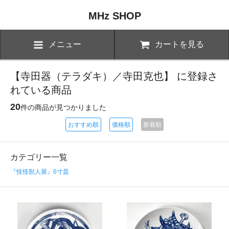
MHz SHOP
メニュー
カートを見る
【寺田器（テラダキ）／寺田克也】 に登録さ
れている商品
20
件の商品が見つかりました
おすすめ順
価格順
新着順
カテゴリー一覧
『怪怪獣人展』6寸皿