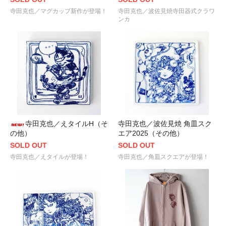
寺田克也／マグカップ新作が登場！
寺田克也／波佐見焼寺田器式クラワ
ンカ
寺田克也／えタイルH（そ
寺田克也／波佐見焼 角皿スク
の他）
エア2025（その他）
SOLD OUT
SOLD OUT
寺田克也／えタイルが登場！
寺田克也／角皿スクエアが登場！