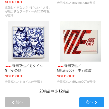
SOLD OUT
寺田克也／MHzine008が登場！
主張しすぎないさりげない「さる」
が魅力的なフーディーの2025年版
が登場！
寺田克也／えタイル
寺田克也／
G（その他）
MHzine007（本 / 雑誌）
SOLD OUT
SOLD OUT
寺田克也／えタイルが登場！
寺田克也／MHzine007が登場！
20
1
12
商品中
-
商品
前へ
次へ