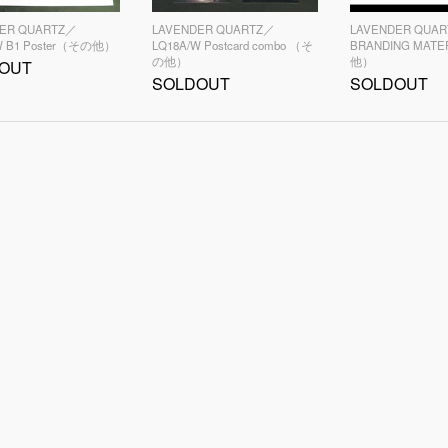
DER QUARTZ／
LAVENDER QUARTZ／
LAVENDER QUA
W B1 Poster（その他）
LQ18A/W Postcard combo （そ
BRANDING MAT
の他）
他）
OUT
SOLDOUT
SOLDOUT