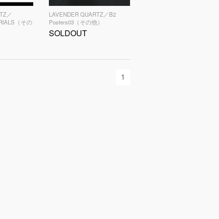
RTZ／
LAVENDER QUARTZ／B2
ERIALS（その
Posters03（その他）
SOLDOUT
1