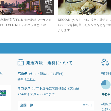
緊急事態宣言下にMHzが夢想したカフェ
DECOvienyaならではの視点で微笑ま
BULSxT DINER』のグッズとBGM
いシーンを切り取ったリングなどをご
介します
発送方法、送料について
銀
時間帯
宅急便
(ヤマト運輸にてお届け)
詳細は
こちら
ネコポス
(ヤマト運輸にて郵便受けに投函)
※A4サイズ厚み2.5cmまで
※地域
全国一律
270円
ござい