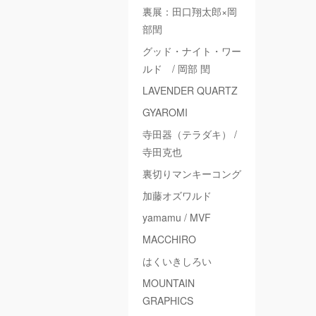
裏展：田口翔太郎×岡
部閏
グッド・ナイト・ワー
ルド / 岡部 閏
LAVENDER QUARTZ
GYAROMI
寺田器（テラダキ） /
寺田克也
裏切りマンキーコング
加藤オズワルド
yamamu / MVF
MACCHIRO
はくいきしろい
MOUNTAIN
GRAPHICS