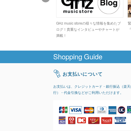
ドコアシーンでカルト的な人気
GHz music storeの様々な情報を集めたブ
高のデジタルグラインドトラッ
ログ！貴重なインタビューやチャートが
『
GIRI」
満載！
Shopping Guide
お支払いについて
お支払いは、クレジットカード・銀行振込（楽天
行）・代金引換などがご利用いただけます。