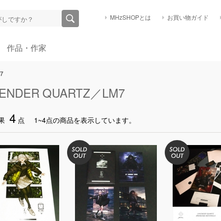
MHzSHOPとは
お買い物ガイド
作品・作家
7
VENDER QUARTZ／LM7
4
果
点
1~4点の商品を表示しています。