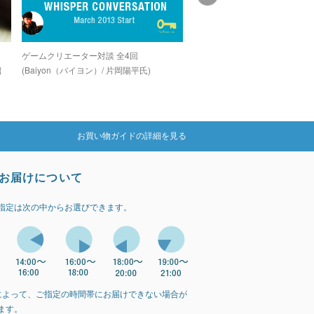
し
ゲームクリエーター対談 全4回
グラインドコアシーンでカルト
紹
(Baiyon（バイヨン）/ 片岡陽平氏)
を誇る孤高のデジタルグライン
カー「OZIGIRI」
お買い物ガイドの詳細を見る
お届けについて
指定は次の中からお選びできます。
によって、ご指定の時間帯にお届けできない場合が
ます。