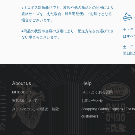
※ネコポス対象商品でも、枚数や他の商品との同梱により
規格サイズをこえた場合、通常宅配便にてお届けとなる
場合がございます。
土・日
※商品の状況や当店の規定により、配送方法をお選びでき
はすべ
ない場合もございます。
土・日
翌日以
About us
Help
MHz SHOP
FAQ / よくある質問
実店舗について
お問い合わせ
メールマガジンの購読・解除
Shopping Guide(English) / For f
customers