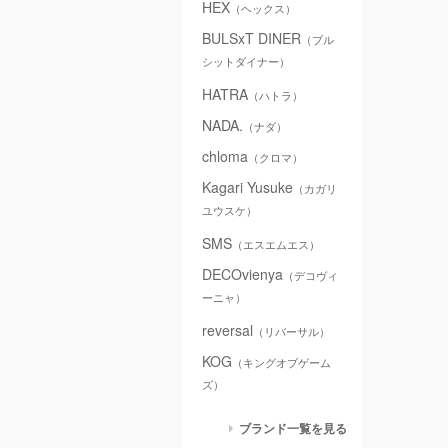
HEX
（ヘックス）
BULSxT DINER
（ブル
シットダイナー）
HATRA
（ハトラ）
NADA.
（ナダ）
chloma
（クロマ）
Kagari Yusuke
（カガリ
ユウスケ）
SMS
（エスエムエス）
DECOvienya
（デコヴィ
ーニャ）
reversal
（リバーサル）
KOG
（キングオブゲーム
ズ）
ブランド一覧を見る