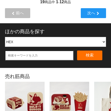
19
1
12
商品中
-
商品
前へ
次へ
ほかの商品を探す
検索
売れ筋商品