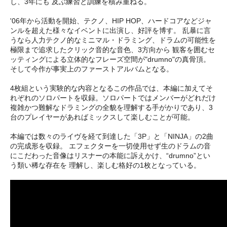
し、3年にも 及ぶ練習と訓練を積み重ねる。
'06年から活動を開始、テクノ、HIP HOP、ハードコアなどジャ
ンルを超えた様々なイベントに出演し、好評を博す。 乱暴に言
うなら人力テクノ的なミニマル・ドラミング、ドラムの可能性を
極限まで追求したクリック音的な音色、3方向から 観客を囲むセ
ッティングによる立体的なフレーズ空間が"drumno"の真骨頂。
そして今作が事実上のファーストアルバムとなる。
4枚組という実験的な内容となるこの作品では、本編に加えてそ
れぞれのソロパートを収録。ソロパートではメンバーがどれだけ
複雑かつ難解なドラミングの全貌を理解する手がかりであり、3
台のプレイヤーがあればミックスして楽しむことが可能。
本編では数々のライヴを経て到達した「3P」と「NINJA」の2曲
の完成形を収録。 エフェクターを一切使用せず生のドラムの音
にこだわった音像はリスナーの本能に訴えかけ、“drumno”とい
う類い稀な存在を 理解し、楽しむ格好の1枚となっている。