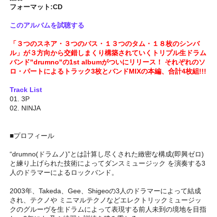
フォーマット:CD
このアルバムを試聴する
「３つのスネア・３つのバス・１３つのタム・１８枚のシンバ
ル」が３方向から交錯しまくり構築されていくトリプル生ドラム
バンド"drumno"の1st albumがついにリリース！ それぞれのソ
ロ・パートによるトラック3枚とバンドMIXの本編、合計4枚組!!!
Track List
01. 3P
02. NINJA
■プロフィール
“drumno(ドラムノ)”とは計算し尽くされた緻密な構成(即興ゼロ)
と練り上げられた技術によってダンスミュージック を演奏する3
人のドラマーによるロックバンド。
2003年、Takeda、Gee、Shigeoの3人のドラマーによって結成
され、テクノや ミニマルテクノなどエレクトリックミュージッ
クのグルーヴを生ドラムによって表現する前人未到の境地を目指