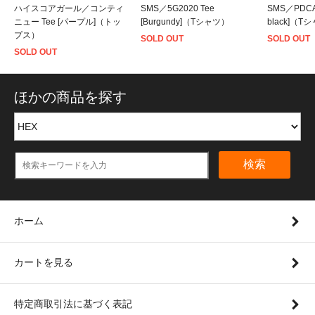
ハイスコアガール／コンティ
SMS／5G2020 Tee
SMS／PDCA 
ニュー Tee [パープル]（トッ
[Burgundy]（Tシャツ）
black]（T
プス）
SOLD OUT
SOLD OUT
SOLD OUT
ほかの商品を探す
検索
ホーム
カートを見る
特定商取引法に基づく表記