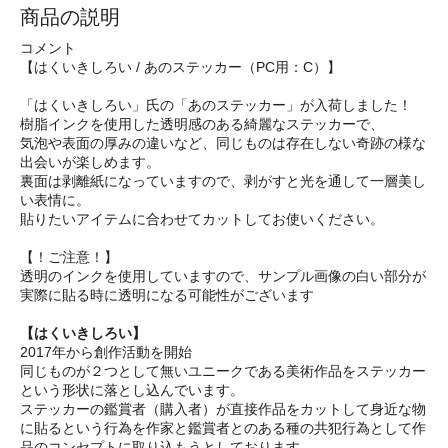
商品の説明
コメント
【はくいきしろい / あのステッカー（PC用：C）】
「はくいきしろい」氏の「あのステッカー」が入荷しました！
樹脂インクを使用した透明感のある綺麗なステッカーで、
気泡や表面の厚みの違いなど、同じものは存在しない奇跡の様な
出会いが楽しめます。
裏面は剥離紙になっていますので、剥がすと光を通して一層美し
い表情に。
貼りたいアイテムに合わせてカットしてお使いください。
【！ご注意！】
透明のインクを使用していますので、サンプル画像の白い部分が
実際に貼る時に透明になる可能性がございます
【はくいきしろい】
2017年から創作活動を開始
同じものが２つとして無いユニークである美術作品をステッカー
という形状に落とし込んでいます。
ステッカーの鑑賞者（購入者）が直接作品をカットして身近な物
に貼るという行為を作家と鑑賞者とのある種の共犯行為として作
品のコンセプトに取り込もうとしております。