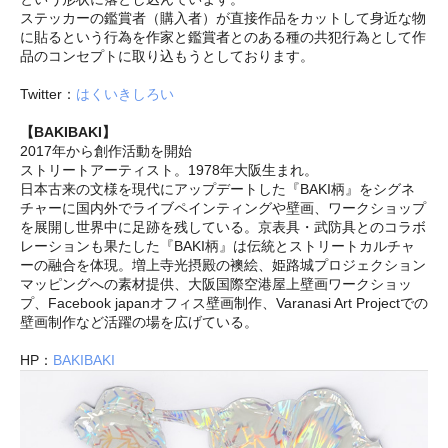
ステッカーの鑑賞者（購入者）が直接作品をカットして身近な物
に貼るという行為を作家と鑑賞者とのある種の共犯行為として作
品のコンセプトに取り込もうとしております。
Twitter：
はくいきしろい
【BAKIBAKI】
2017年から創作活動を開始
ストリートアーティスト。1978年大阪生まれ。
日本古来の文様を現代にアップデートした『BAKI柄』をシグネ
チャーに国内外でライブペインティングや壁画、ワークショップ
を展開し世界中に足跡を残している。京表具・武防具とのコラボ
レーションも果たした『BAKI柄』は伝統とストリートカルチャ
ーの融合を体現。増上寺光摂殿の襖絵、姫路城プロジェクション
マッピングへの素材提供、大阪国際空港屋上壁画ワークショッ
プ、Facebook japanオフィス壁画制作、Varanasi Art Projectでの
壁画制作など活躍の場を広げている。
HP：
BAKIBAKI