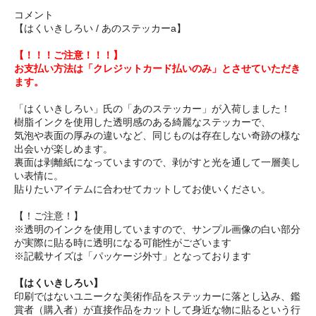
コメント
【はくいきしろい / あのステッカーa】
【！！！ご注意！！！】
お支払い方法は「クレジットカード払いのみ」とさせていただき
ます。
「はくいきしろい」氏の「あのステッカー」が入荷しました！
樹脂インクを使用した透明感のある綺麗なステッカーで、
気泡や表面の厚みの違いなど、同じものは存在しない奇跡の様な
出会いが楽しめます。
裏面は剥離紙になっていますので、剥がすと光を通して一層美し
い表情に。
貼りたいアイテムに合わせてカットしてお使いください。
【！ご注意！】
※透明のインクを使用していますので、サンプル画像の白い部分
が実際に貼る時に透明になる可能性がございます
※記載サイズは「パッケージ外寸」となっております
【はくいきしろい】
印刷ではないユニークな美術作品をステッカーに落とし込み、鑑
賞者（購入者）が直接作品をカットして身近な物に貼るという行