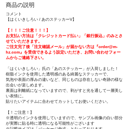
商品の説明
コメント
【はくいきしろい / あのステッカーV】
【！！！ご注意！！！】
お支払い方法は「クレジットカード払い」「銀行振込」のみとさ
せていただきます。
ご注文完了後「注文確認メール」が届かない方は『order@m-
hz.com』を受信できるよう設定いただき、お問い合わせフォー
ムからご連絡下さい。
「はくいきしろい」氏の「あのステッカー」が入荷しました！
樹脂インクを使用した透明感のある綺麗なステッカーで、
気泡や表面の厚みの違いなど、同じものは存在しない奇跡の様な
出会いが楽しめます。
裏面は剥離紙になっていますので、剥がすと光を通して一層美し
い表情に。
貼りたいアイテムに合わせてカットしてお使いください。
【！ご注意！】
※透明のインクを使用していますので、サンプル画像の白い部分
が実際に貼る時に透明になる可能性がございます
※記載サイズは「パッケージ外寸」となっております