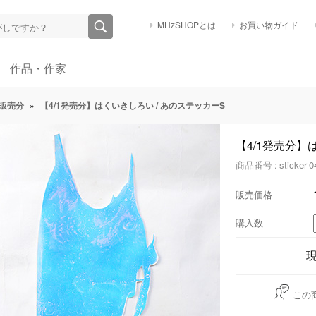
MHzSHOPとは
お買い物ガイド
作品・作家
販売分
»
【4/1発売分】はくいきしろい / あのステッカーS
【4/1発売分】
商品番号 : sticker-0
販売価格
購入数
この