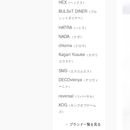
HEX
（ヘックス）
BULSxT DINER
（ブル
シットダイナー）
HATRA
（ハトラ）
NADA.
（ナダ）
chloma
（クロマ）
Kagari Yusuke
（カガリ
ユウスケ）
SMS
（エスエムエス）
DECOvienya
（デコヴィ
ーニャ）
reversal
（リバーサル）
KOG
（キングオブゲーム
ズ）
ブランド一覧を見る