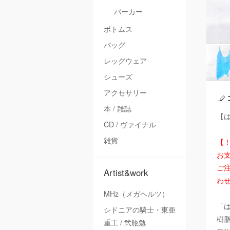
パーカー
ボトムス
バッグ
レッグウェア
シューズ
アクセサリー
本 / 雑誌
【は
CD / ヴァイナル
雑貨
【
お
ご注
Artist&work
わ
MHz（メガヘルツ）
「
シドニアの騎士・東亜
樹
重工 / 弐瓶勉