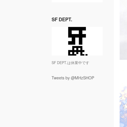
SF DEPT.
SF DEPT.は休業中です
Tweets by @MHzSHOP