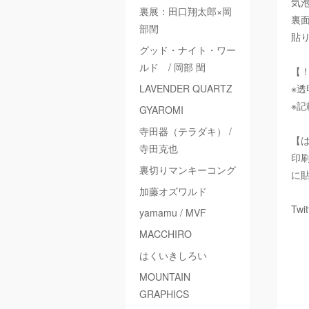
気
裏展：田口翔太郎×岡
裏
部閏
貼
グッド・ナイト・ワー
ルド / 岡部 閏
【
LAVENDER QUARTZ
※
※
GYAROMI
寺田器（テラダキ） /
【
寺田克也
印
裏切りマンキーコング
に
加藤オズワルド
Twi
yamamu / MVF
MACCHIRO
はくいきしろい
MOUNTAIN
GRAPHICS