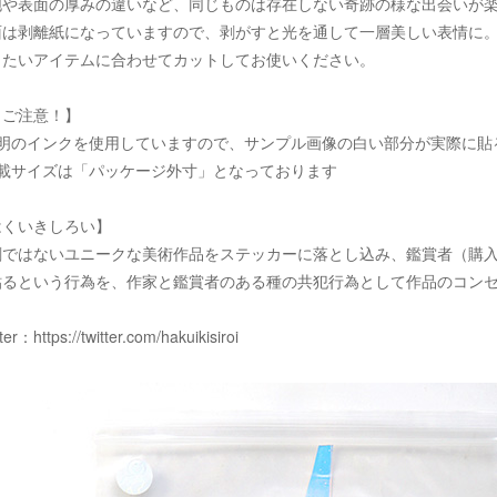
泡や表面の厚みの違いなど、同じものは存在しない奇跡の様な出会いが
面は剥離紙になっていますので、剥がすと光を通して一層美しい表情に
りたいアイテムに合わせてカットしてお使いください。
！ご注意！】
透明のインクを使用していますので、サンプル画像の白い部分が実際に貼
記載サイズは「パッケージ外寸」となっております
はくいきしろい】
刷ではないユニークな美術作品をステッカーに落とし込み、鑑賞者（購
貼るという行為を、作家と鑑賞者のある種の共犯行為として作品のコン
tter：
https://twitter.com/hakuikisiroi