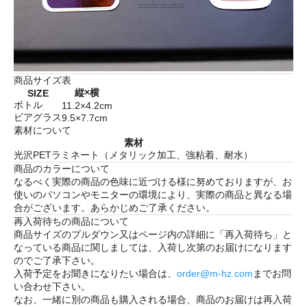
商品サイズ表
縦×横
SIZE
ボトル
11.2×4.2cm
ビアグラス
9.5×7.7cm
素材について
素材
光沢PETラミネート（メタリック加工、強粘着、耐水）
商品のカラーについて
なるべく実際の商品の色味に近づける様に努めておりますが、お
使いのパソコンやモニターの環境により、実際の商品と異なる場
合がございます。あらかじめご了承ください。
再入荷待ちの商品について
商品サイズのプルダウン又はページ内の詳細に「
再入荷待ち
」と
なっている商品に関しましては、入荷し次第のお届けになります
のでご了承下さい。
入荷予定をお聞きになりたい場合は、
order@m-hz.com
までお問
い合わせ下さい。
なお、一緒に別の商品も購入される場合、商品のお届けは再入荷