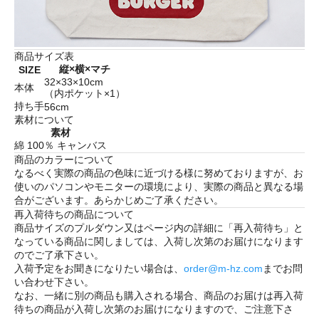
商品サイズ表
縦×横×マチ
SIZE
32×33×10cm
本体
（内ポケット×1）
持ち手
56cm
素材について
素材
綿 100％ キャンバス
商品のカラーについて
なるべく実際の商品の色味に近づける様に努めておりますが、お
使いのパソコンやモニターの環境により、実際の商品と異なる場
合がございます。あらかじめご了承ください。
再入荷待ちの商品について
商品サイズのプルダウン又はページ内の詳細に「
再入荷待ち
」と
なっている商品に関しましては、入荷し次第のお届けになります
のでご了承下さい。
入荷予定をお聞きになりたい場合は、
order@m-hz.com
までお問
い合わせ下さい。
なお、一緒に別の商品も購入される場合、商品のお届けは再入荷
待ちの商品が入荷し次第のお届けになりますので、ご注意下さ