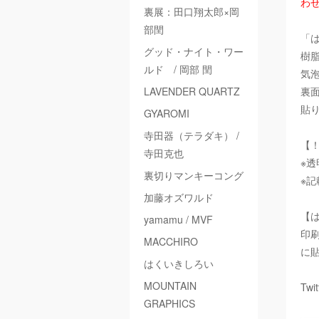
わ
裏展：田口翔太郎×岡
部閏
「
グッド・ナイト・ワー
樹
ルド / 岡部 閏
気
LAVENDER QUARTZ
裏
貼
GYAROMI
寺田器（テラダキ） /
【
寺田克也
※
裏切りマンキーコング
※
加藤オズワルド
【
yamamu / MVF
印
MACCHIRO
に
はくいきしろい
MOUNTAIN
Twi
GRAPHICS