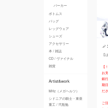
パーカー
ボトムス
バッグ
レッグウェア
シューズ
アクセサリー
本 / 雑誌
【は
CD / ヴァイナル
雑貨
【
お
銀
Artist&work
期
だ
MHz（メガヘルツ）
シドニアの騎士・東亜
ご注
重工 / 弐瓶勉