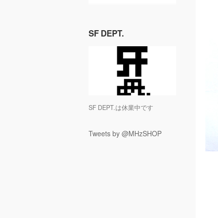
SF DEPT.
SF DEPT.は休業中です
Tweets by @MHzSHOP