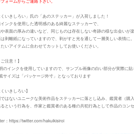
せフォームからご連絡下さい。
はくいきしろい」氏の「あのステッカー」が入荷しました！
脂インクを使用した透明感のある綺麗なステッカーで、
泡や表面の厚みの違いなど、同じものは存在しない奇跡の様な出会いが
面は剥離紙になっていますので、剥がすと光を通して一層美しい表情に
りたいアイテムに合わせてカットしてお使いください。
！ご注意！】
透明のインクを使用していますので、サンプル画像の白い部分が実際に貼
記載サイズは「パッケージ外寸」となっております
はくいきしろい】
刷ではないユニークな美術作品をステッカーに落とし込み、鑑賞者（購
貼るという行為を、作家と鑑賞者のある種の共犯行為として作品のコン
tter：
https://twitter.com/hakuikisiroi