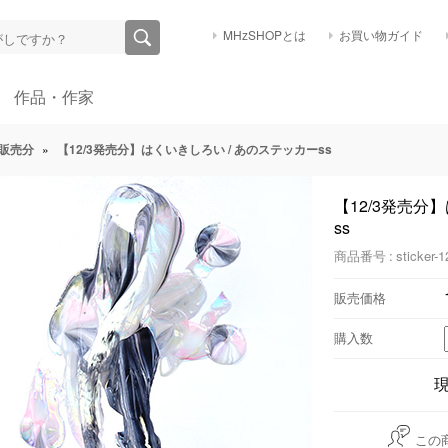
MHzSHOPとは
お買い物ガイド
作品・作家
販売分
»
【12/3発売分】はくいきしろい / あのステッカーss
【12/3発売分
ss
商品番号 : sticker-1
販売価格
購入数
この