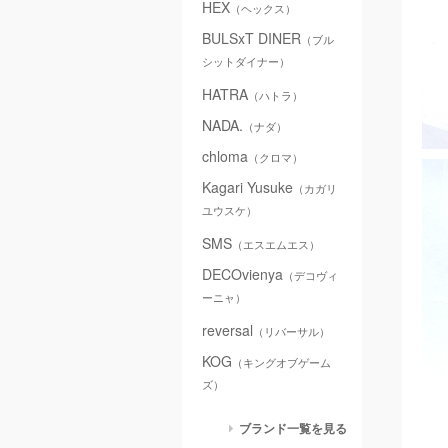
HEX
（ヘックス）
BULSxT DINER
（ブル
シットダイナー）
HATRA
（ハトラ）
NADA.
（ナダ）
chloma
（クロマ）
Kagari Yusuke
（カガリ
ユウスケ）
SMS
（エスエムエス）
DECOvienya
（デコヴィ
ーニャ）
reversal
（リバーサル）
KOG
（キングオブゲーム
ズ）
ブランド一覧を見る