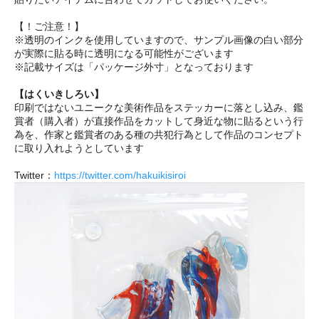
【！ご注意！】
※透明のインクを使用していますので、サンプル画像の白い部分
が実際に貼る時に透明になる可能性がございます
※記載サイズは「パッケージ外寸」となっております
【はくいきしろい】
印刷ではないユニークな美術作品をステッカーに落とし込み、鑑
賞者（購入者）が直接作品をカットして身近な物に貼るという行
為を、作家と鑑賞者のある種の共犯行為として作品のコンセプト
に取り入れようとしています
Twitter：
https://twitter.com/hakuikisiroi