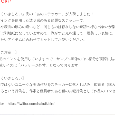
ください
はくいきしろい」氏の「あのステッカー」が入荷しました！
脂インクを使用した透明感のある綺麗なステッカーで、
泡や表面の厚みの違いなど、同じものは存在しない奇跡の様な出会いが
面は剥離紙になっていますので、剥がすと光を通して一層美しい表情に
りたいアイテムに合わせてカットしてお使いください。
！ご注意！】
透明のインクを使用していますので、サンプル画像の白い部分が実際に貼
記載サイズは「パッケージ外寸」となっております
はくいきしろい】
刷ではないユニークな美術作品をステッカーに落とし込み、鑑賞者（購
貼るという行為を、作家と鑑賞者のある種の共犯行為として作品のコン
tter：
https://twitter.com/hakuikisiroi