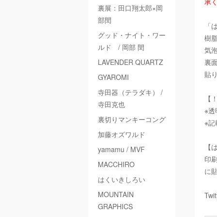
承
裏展：田口翔太郎×岡
部閏
「
グッド・ナイト・ワー
樹
ルド / 岡部 閏
気
LAVENDER QUARTZ
裏
貼
GYAROMI
寺田器（テラダキ） /
【
寺田克也
※
裏切りマンキーコング
※
加藤オズワルド
【
yamamu / MVF
印
MACCHIRO
に
はくいきしろい
MOUNTAIN
Twi
GRAPHICS