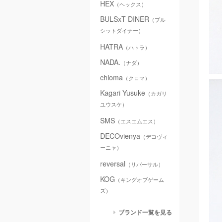
HEX
（ヘックス）
BULSxT DINER
（ブル
シットダイナー）
HATRA
（ハトラ）
NADA.
（ナダ）
chloma
（クロマ）
Kagari Yusuke
（カガリ
ユウスケ）
SMS
（エスエムエス）
DECOvienya
（デコヴィ
ーニャ）
reversal
（リバーサル）
KOG
（キングオブゲーム
ズ）
ブランド一覧を見る