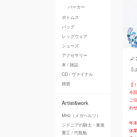
パーカー
ボトムス
バッグ
レッグウェア
シューズ
アクセサリー
本 / 雑誌
【は
CD / ヴァイナル
雑貨
【
今
ご注
Artist&work
わ
MHz（メガヘルツ）
年
シドニアの騎士・東亜
休
重工 / 弐瓶勉