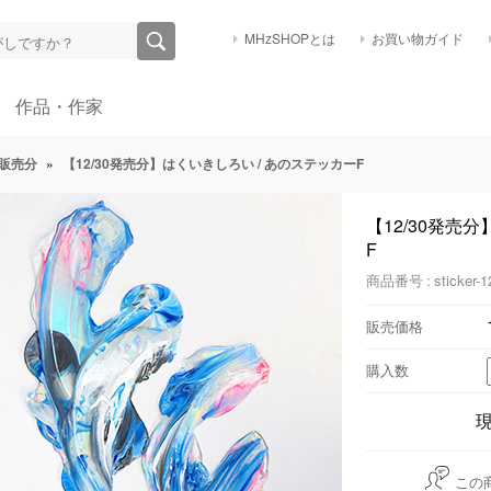
MHzSHOPとは
お買い物ガイド
作品・作家
販売分
»
【12/30発売分】はくいきしろい / あのステッカーF
【12/30発売
F
商品番号 : sticker-1
販売価格
購入数
この