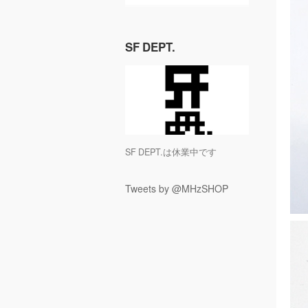
SF DEPT.
SF DEPT.は休業中です
Tweets by @MHzSHOP