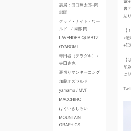
気
裏展：田口翔太郎×岡
裏
部閏
貼
グッド・ナイト・ワー
ルド / 岡部 閏
【
LAVENDER QUARTZ
※
※
GYAROMI
寺田器（テラダキ） /
【
寺田克也
印
裏切りマンキーコング
に
加藤オズワルド
Twi
yamamu / MVF
MACCHIRO
はくいきしろい
MOUNTAIN
GRAPHICS