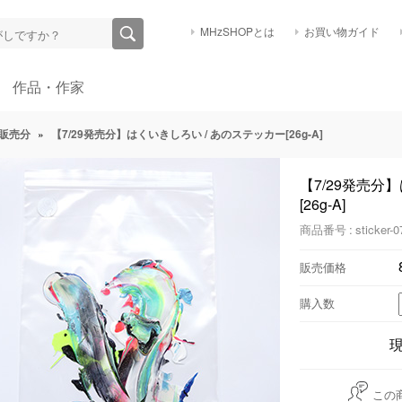
MHzSHOPとは
お買い物ガイド
作品・作家
販売分
»
【7/29発売分】はくいきしろい / あのステッカー[26g-A]
【7/29発売分
[26g-A]
商品番号 : sticker-0
販売価格
購入数
この