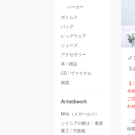
パーカー
ボトムス
バッグ
レッグウェア
シューズ
アクセサリー
本 / 雑誌
【は
CD / ヴァイナル
雑貨
【
今
ご注
Artist&work
わ
MHz（メガヘルツ）
「
シドニアの騎士・東亜
樹
重工 / 弐瓶勉