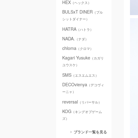
HEX
（ヘックス）
BULSxT DINER
（ブル
シットダイナー）
HATRA
（ハトラ）
NADA.
（ナダ）
chloma
（クロマ）
Kagari Yusuke
（カガリ
ユウスケ）
SMS
（エスエムエス）
DECOvienya
（デコヴィ
ーニャ）
reversal
（リバーサル）
KOG
（キングオブゲーム
ズ）
ブランド一覧を見る