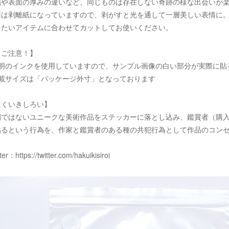
泡や表面の厚みの違いなど、同じものは存在しない奇跡の様な出会いが
面は剥離紙になっていますので、剥がすと光を通して一層美しい表情に
りたいアイテムに合わせてカットしてお使いください。
！ご注意！】
透明のインクを使用していますので、サンプル画像の白い部分が実際に貼
記載サイズは「パッケージ外寸」となっております
はくいきしろい】
刷ではないユニークな美術作品をステッカーに落とし込み、鑑賞者（購
貼るという行為を、作家と鑑賞者のある種の共犯行為として作品のコン
tter：
https://twitter.com/hakuikisiroi