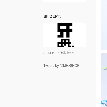
SF DEPT.
SF DEPT.は休業中です
Tweets by @MHzSHOP