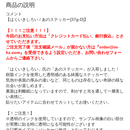
商品の説明
コメント
【はくいきしろい / あのステッカー[37g-D]】
【！！！ご注意！！！】
今回のお支払い方法は「クレジットカード払い、銀行振込」とさ
せていただきます。
ご注文完了後「注文確認メール」が届かない方は『order@m-
hz.com』を受信できるよう設定いただき、お問い合わせフォー
ムからご連絡下さい。
「はくいきしろい」氏の「あのステッカー」が入荷しました！
樹脂インクを使用した透明感のある綺麗なステッカーで、
気泡や表面の厚みの違いなど、同じものは存在しない奇跡の様な
出会いが楽しめます。
裏面は剥離紙になっていますので、剥がすと光を通して一層美し
い表情に。
貼りたいアイテムに合わせてカットしてお使いください。
【！ご注意！】
※透明のインクを使用していますので、サンプル画像の白い部分
が実際に貼る時に透明になる可能性がございます
※記載サイズは「パッケージ外寸」となっております