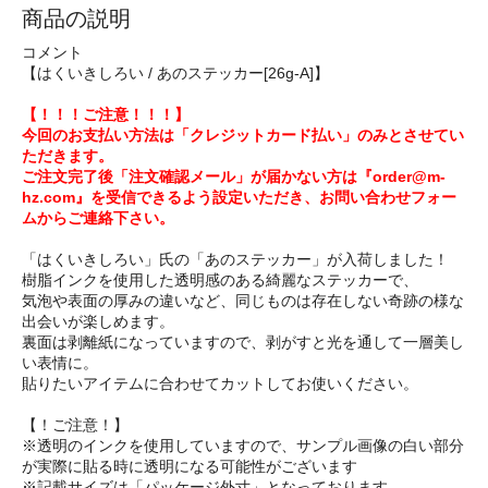
商品の説明
コメント
【はくいきしろい / あのステッカー[26g-A]】
【！！！ご注意！！！】
今回のお支払い方法は「クレジットカード払い」のみとさせてい
ただきます。
ご注文完了後「注文確認メール」が届かない方は『order@m-
hz.com』を受信できるよう設定いただき、お問い合わせフォー
ムからご連絡下さい。
「はくいきしろい」氏の「あのステッカー」が入荷しました！
樹脂インクを使用した透明感のある綺麗なステッカーで、
気泡や表面の厚みの違いなど、同じものは存在しない奇跡の様な
出会いが楽しめます。
裏面は剥離紙になっていますので、剥がすと光を通して一層美し
い表情に。
貼りたいアイテムに合わせてカットしてお使いください。
【！ご注意！】
※透明のインクを使用していますので、サンプル画像の白い部分
が実際に貼る時に透明になる可能性がございます
※記載サイズは「パッケージ外寸」となっております