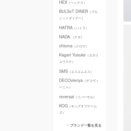
HEX
（ヘックス）
BULSxT DINER
（ブル
シットダイナー）
HATRA
（ハトラ）
NADA.
（ナダ）
chloma
（クロマ）
Kagari Yusuke
（カガリ
ユウスケ）
SMS
（エスエムエス）
DECOvienya
（デコヴィ
ーニャ）
reversal
（リバーサル）
KOG
（キングオブゲーム
ズ）
ブランド一覧を見る