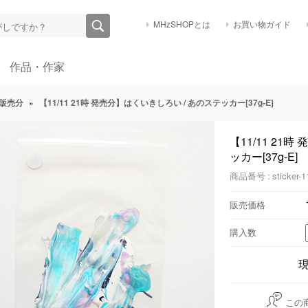
MHzSHOPとは
お買い物ガイド
作品・作家
販売分
»
【11/11 21時 発売分】はくいきしろい / あのステッカー[37g-E]
【11/11 21
ッカー[37g-E]
商品番号 : sticker-1
販売価格
購入数
この