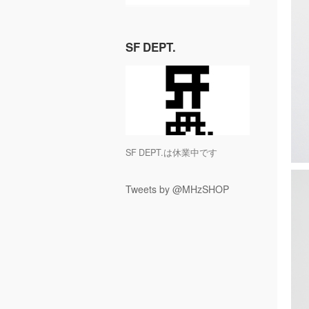
SF DEPT.
SF DEPT.は休業中です
Tweets by @MHzSHOP