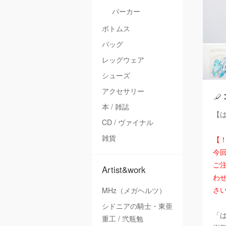
パーカー
ボトムス
バッグ
レッグウェア
シューズ
アクセサリー
本 / 雑誌
【は
CD / ヴァイナル
雑貨
【
今
ご注
Artist&work
わ
さ
MHz（メガヘルツ）
シドニアの騎士・東亜
「
重工 / 弐瓶勉