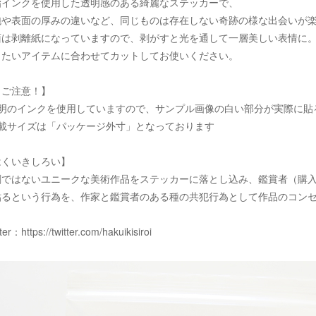
脂インクを使用した透明感のある綺麗なステッカーで、
泡や表面の厚みの違いなど、同じものは存在しない奇跡の様な出会いが
面は剥離紙になっていますので、剥がすと光を通して一層美しい表情に
りたいアイテムに合わせてカットしてお使いください。
！ご注意！】
透明のインクを使用していますので、サンプル画像の白い部分が実際に貼
記載サイズは「パッケージ外寸」となっております
はくいきしろい】
刷ではないユニークな美術作品をステッカーに落とし込み、鑑賞者（購
貼るという行為を、作家と鑑賞者のある種の共犯行為として作品のコン
tter：
https://twitter.com/hakuikisiroi