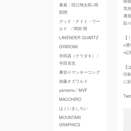
樹
裏展：田口翔太郎×岡
気
部閏
裏
グッド・ナイト・ワー
貼
ルド / 岡部 閏
LAVENDER QUARTZ
【
※
GYAROMI
※
寺田器（テラダキ） /
寺田克也
【
裏切りマンキーコング
印
加藤オズワルド
に
yamamu / MVF
Twi
MACCHIRO
はくいきしろい
MOUNTAIN
GRAPHICS