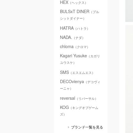
HEX
（ヘックス）
BULSxT DINER
（ブル
シットダイナー）
HATRA
（ハトラ）
NADA.
（ナダ）
chloma
（クロマ）
Kagari Yusuke
（カガリ
ユウスケ）
SMS
（エスエムエス）
DECOvienya
（デコヴィ
ーニャ）
reversal
（リバーサル）
KOG
（キングオブゲーム
ズ）
ブランド一覧を見る