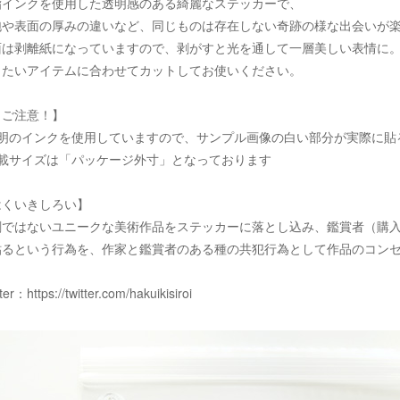
脂インクを使用した透明感のある綺麗なステッカーで、
泡や表面の厚みの違いなど、同じものは存在しない奇跡の様な出会いが
面は剥離紙になっていますので、剥がすと光を通して一層美しい表情に
りたいアイテムに合わせてカットしてお使いください。
！ご注意！】
透明のインクを使用していますので、サンプル画像の白い部分が実際に貼
記載サイズは「パッケージ外寸」となっております
はくいきしろい】
刷ではないユニークな美術作品をステッカーに落とし込み、鑑賞者（購
貼るという行為を、作家と鑑賞者のある種の共犯行為として作品のコン
tter：
https://twitter.com/hakuikisiroi