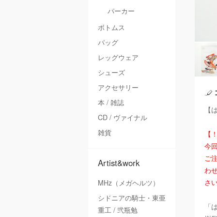
パーカー
ボトムス
バッグ
レッグウェア
シューズ
アクセサリー
本 / 雑誌
【は
CD / ヴァイナル
雑貨
【
今
ご注
Artist&work
わ
さ
MHz（メガヘルツ）
シドニアの騎士・東亜
「
重工 / 弐瓶勉