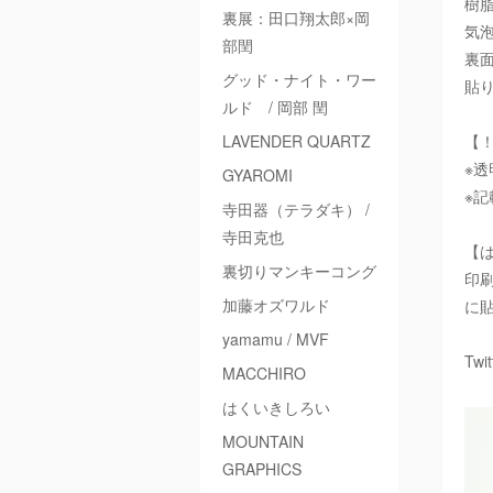
樹
裏展：田口翔太郎×岡
気
部閏
裏
グッド・ナイト・ワー
貼
ルド / 岡部 閏
LAVENDER QUARTZ
【
※
GYAROMI
※
寺田器（テラダキ） /
寺田克也
【
裏切りマンキーコング
印
加藤オズワルド
に
yamamu / MVF
Twi
MACCHIRO
はくいきしろい
MOUNTAIN
GRAPHICS