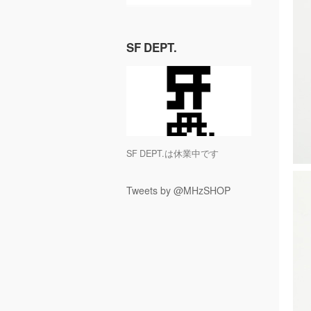
SF DEPT.
SF DEPT.は休業中です
Tweets by @MHzSHOP