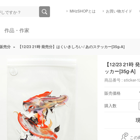
MHzSHOPとは
お買い物ガイド
作品・作家
販売分
»
【12/23 21時 発売分】はくいきしろい / あのステッカー[35g-A]
【12/23 21
ッカー[35g-A]
商品番号 : sticker-1
販売価格
購入数
この