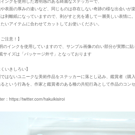
脂インクを使用した透明感のある綺麗なステッカーで、
泡や表面の厚みの違いなど、同じものは存在しない奇跡の様な出会いが
面は剥離紙になっていますので、剥がすと光を通して一層美しい表情に
りたいアイテムに合わせてカットしてお使いください。
！ご注意！】
透明のインクを使用していますので、サンプル画像の白い部分が実際に貼
記載サイズは「パッケージ外寸」となっております
はくいきしろい】
刷ではないユニークな美術作品をステッカーに落とし込み、鑑賞者（購
貼るという行為を、作家と鑑賞者のある種の共犯行為として作品のコン
tter：
https://twitter.com/hakuikisiroi