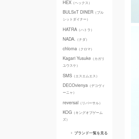
HEX
（ヘックス）
BULSxT DINER
（ブル
シットダイナー）
HATRA
（ハトラ）
NADA.
（ナダ）
chloma
（クロマ）
Kagari Yusuke
（カガリ
ユウスケ）
SMS
（エスエムエス）
DECOvienya
（デコヴィ
ーニャ）
reversal
（リバーサル）
KOG
（キングオブゲーム
ズ）
ブランド一覧を見る