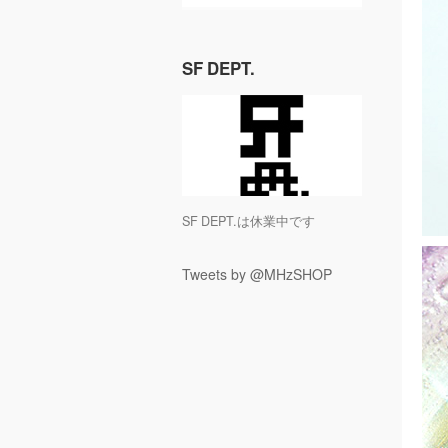
SF DEPT.
SF DEPT.は休業中です
Tweets by @MHzSHOP