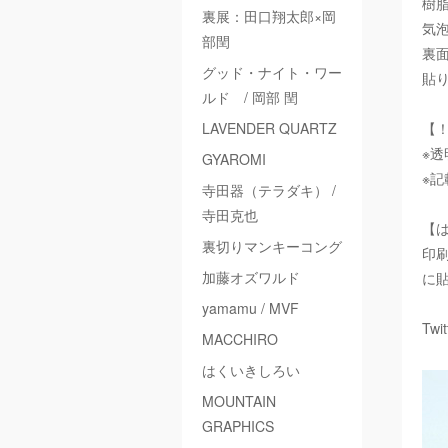
樹
裏展：田口翔太郎×岡
気
部閏
裏
グッド・ナイト・ワー
貼
ルド / 岡部 閏
LAVENDER QUARTZ
【
※
GYAROMI
※
寺田器（テラダキ） /
寺田克也
【
裏切りマンキーコング
印
加藤オズワルド
に
yamamu / MVF
Twi
MACCHIRO
はくいきしろい
MOUNTAIN
GRAPHICS