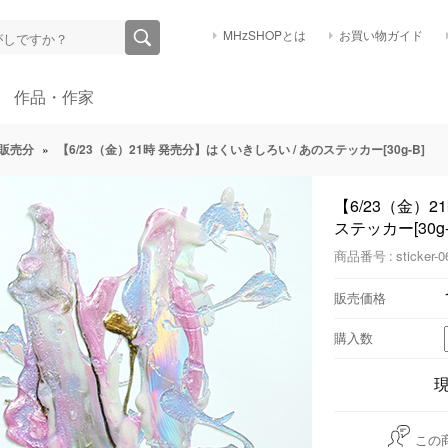
MHzSHOPとは
お買い物ガイド
作品・作家
販売分
»
【6/23（金）21時 発売分】はくいきしろい / あのステッカー[30g-B]
【6/23（金）2
ステッカー[30g-
商品番号 : sticker-0
販売価格
購入数
この