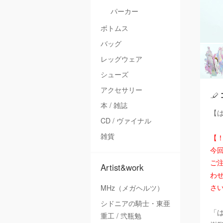
パーカー
ボトムス
バッグ
レッグウェア
シューズ
アクセサリー
本 / 雑誌
【は
CD / ヴァイナル
雑貨
【
今
ご注
Artist&work
わ
さ
MHz（メガヘルツ）
シドニアの騎士・東亜
「
重工 / 弐瓶勉