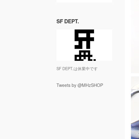
SF DEPT.
SF DEPT.は休業中です
Tweets by @MHzSHOP