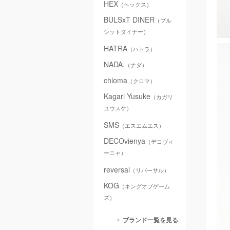
HEX
（ヘックス）
BULSxT DINER
（ブル
シットダイナー）
HATRA
（ハトラ）
NADA.
（ナダ）
chloma
（クロマ）
Kagari Yusuke
（カガリ
ユウスケ）
SMS
（エスエムエス）
DECOvienya
（デコヴィ
ーニャ）
reversal
（リバーサル）
KOG
（キングオブゲーム
ズ）
ブランド一覧を見る