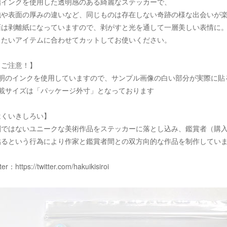
脂インクを使用した透明感のある綺麗なステッカーで、
泡や表面の厚みの違いなど、同じものは存在しない奇跡の様な出会いが
面は剥離紙になっていますので、剥がすと光を通して一層美しい表情に
りたいアイテムに合わせてカットしてお使いください。
！ご注意！】
透明のインクを使用していますので、サンプル画像の白い部分が実際に貼
記載サイズは「パッケージ外寸」となっております
はくいきしろい】
刷ではないユニークな美術作品をステッカーに落とし込み、鑑賞者（購
貼るという行為により作家と鑑賞者間との双方向的な作品を制作してい
tter：
https://twitter.com/hakuikisiroi