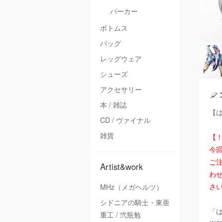
パーカー
ボトムス
バッグ
レッグウェア
シューズ
アクセサリー
本 / 雑誌
【は
CD / ヴァイナル
雑貨
【
今
ご注
Artist&work
わ
さ
MHz（メガヘルツ）
シドニアの騎士・東亜
「
重工 / 弐瓶勉