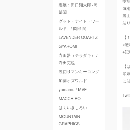
樹
裏展：田口翔太郎×岡
気
部閏
裏
グッド・ナイト・ワー
貼
ルド / 岡部 閏
LAVENDER QUARTZ
【
※
GYAROMI
※
寺田器（テラダキ） /
寺田克也
【
裏切りマンキーコング
印
加藤オズワルド
に
yamamu / MVF
Twi
MACCHIRO
はくいきしろい
MOUNTAIN
GRAPHICS