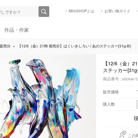
MHzSHOPとは
お買い物ガイド
作品・作家
販売分
»
【12/6（金）21時 発売分】はくいきしろい / あのステッカー[31g-B]
【12/6（金）2
ステッカー[31g-
商品番号 : sticker-1
販売価格
購入数
この