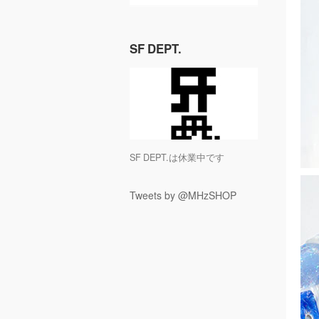
SF DEPT.
SF DEPT.は休業中です
Tweets by @MHzSHOP