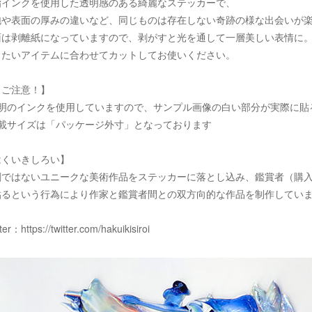
脂インクを使用した透明感のある綺麗なステッカーで、
泡や表面の厚みの違いなど、同じものは存在しない奇跡の様な出会いが
面は剥離紙になっていますので、剥がすと光を通して一層美しい表情に
りたいアイテムに合わせてカットしてお使いください。
！ご注意！】
透明のインクを使用していますので、サンプル画像の白い部分が実際に貼
記載サイズは「パッケージ外寸」となっております
はくいきしろい】
刷ではないユニークな美術作品をステッカーに落とし込み、鑑賞者（購
貼るという行為により作家と鑑賞者間との双方向的な作品を制作してい
tter：
https://twitter.com/hakuikisiroi