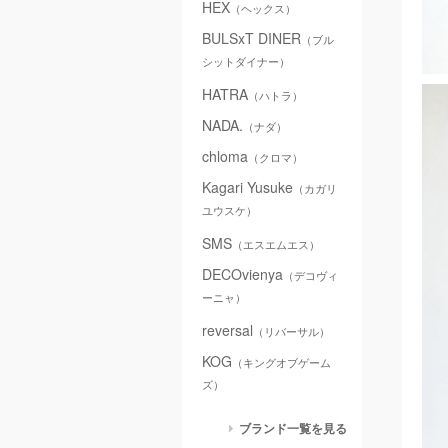
HEX
（ヘックス）
BULSxT DINER
（ブル
シットダイナー）
HATRA
（ハトラ）
NADA.
（ナダ）
chloma
（クロマ）
Kagari Yusuke
（カガリ
ユウスケ）
SMS
（エスエムエス）
DECOvienya
（デコヴィ
ーニャ）
reversal
（リバーサル）
KOG
（キングオブゲーム
ズ）
ブランド一覧を見る