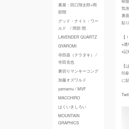
樹
裏展：田口翔太郎×岡
気
部閏
裏
グッド・ナイト・ワー
貼
ルド / 岡部 閏
LAVENDER QUARTZ
【
※
GYAROMI
※
寺田器（テラダキ） /
寺田克也
【
裏切りマンキーコング
印
加藤オズワルド
に
yamamu / MVF
Twi
MACCHIRO
はくいきしろい
MOUNTAIN
GRAPHICS