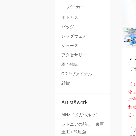
パーカー
ボトムス
バッグ
レッグウェア
シューズ
アクセサリー
本 / 雑誌
【は
CD / ヴァイナル
雑貨
【
今
ご注
Artist&work
わ
さ
MHz（メガヘルツ）
シドニアの騎士・東亜
「
重工 / 弐瓶勉