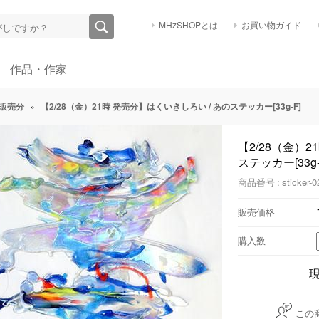
MHzSHOPとは
お買い物ガイド
作品・作家
販売分
»
【2/28（金）21時 発売分】はくいきしろい / あのステッカー[33g-F]
【2/28（金）2
ステッカー[33g-
商品番号 : sticker-0
販売価格
購入数
この