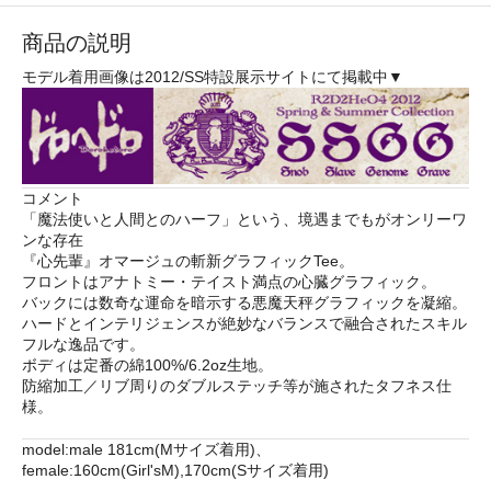
商品の説明
モデル着用画像は2012/SS特設展示サイトにて掲載中▼
コメント
「魔法使いと人間とのハーフ」という、境遇までもがオンリーワ
ンな存在
『心先輩』オマージュの斬新グラフィックTee。
フロントはアナトミー・テイスト満点の心臓グラフィック。
バックには数奇な運命を暗示する悪魔天秤グラフィックを凝縮。
ハードとインテリジェンスが絶妙なバランスで融合されたスキル
フルな逸品です。
ボディは定番の綿100%/6.2oz生地。
防縮加工／リブ周りのダブルステッチ等が施されたタフネス仕
様。
model:male 181cm(Mサイズ着用)、
female:160cm(Girl'sM),170cm(Sサイズ着用)