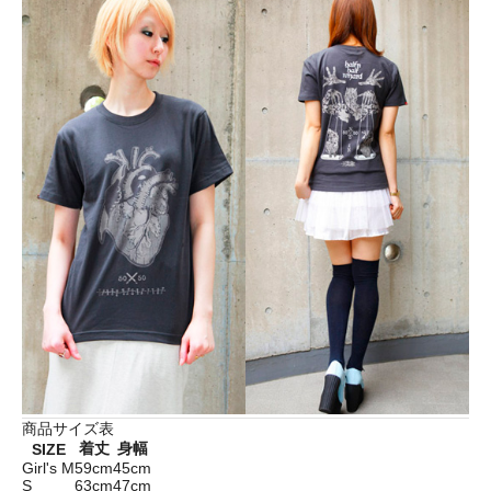
商品サイズ表
着丈
身幅
SIZE
Girl's M
59cm
45cm
S
63cm
47cm