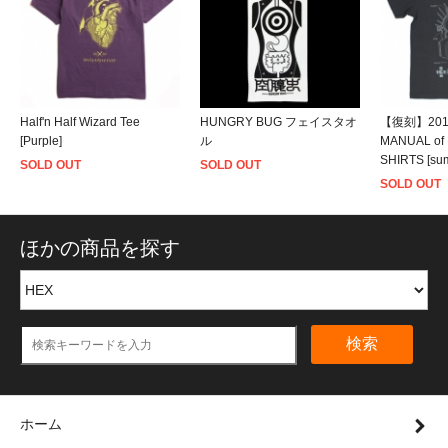
Half'n Half Wizard Tee
HUNGRY BUG フェイスタオ
【復刻】2013
[Purple]
ル
MANUAL of
SHIRTS [sum
SOLD OUT
SOLD OUT
SOLD OUT
ほかの商品を探す
検索
ホーム