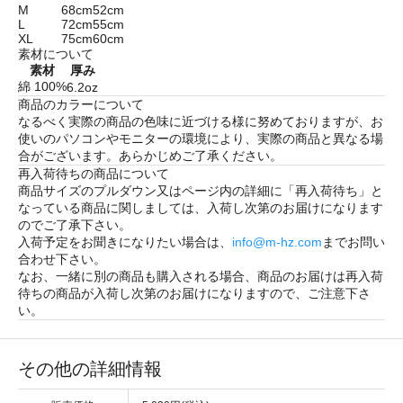
M
68cm
52cm
L
72cm
55cm
XL
75cm
60cm
素材について
素材
厚み
綿 100%
6.2oz
商品のカラーについて
なるべく実際の商品の色味に近づける様に努めておりますが、お
使いのパソコンやモニターの環境により、実際の商品と異なる場
合がございます。あらかじめご了承ください。
再入荷待ちの商品について
商品サイズのプルダウン又はページ内の詳細に「
再入荷待ち
」と
なっている商品に関しましては、入荷し次第のお届けになります
のでご了承下さい。
入荷予定をお聞きになりたい場合は、
info@m-hz.com
までお問い
合わせ下さい。
なお、一緒に別の商品も購入される場合、商品のお届けは再入荷
待ちの商品が入荷し次第のお届けになりますので、ご注意下さ
い。
その他の詳細情報