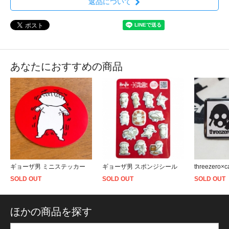
返品について
あなたにおすすめの商品
ギョーザ男 ミニステッカー
ギョーザ男 スポンジシール
threezero×
SOLD OUT
SOLD OUT
SOLD OUT
ほかの商品を探す