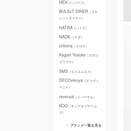
HEX
（ヘックス）
BULSxT DINER
（ブル
シットダイナー）
HATRA
（ハトラ）
NADA.
（ナダ）
chloma
（クロマ）
Kagari Yusuke
（カガリ
ユウスケ）
SMS
（エスエムエス）
DECOvienya
（デコヴィ
ーニャ）
reversal
（リバーサル）
KOG
（キングオブゲーム
ズ）
ブランド一覧を見る