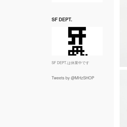
SF DEPT.
SF DEPT.は休業中です
Tweets by @MHzSHOP