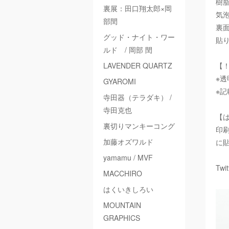
樹
裏展：田口翔太郎×岡
気
部閏
裏
グッド・ナイト・ワー
貼
ルド / 岡部 閏
LAVENDER QUARTZ
【
※
GYAROMI
※
寺田器（テラダキ） /
寺田克也
【
裏切りマンキーコング
印
加藤オズワルド
に
yamamu / MVF
Twi
MACCHIRO
はくいきしろい
MOUNTAIN
GRAPHICS