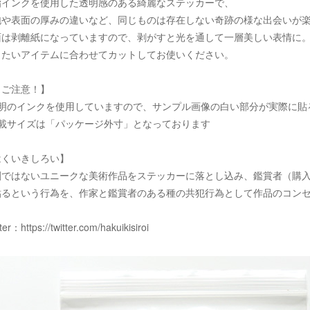
脂インクを使用した透明感のある綺麗なステッカーで、
泡や表面の厚みの違いなど、同じものは存在しない奇跡の様な出会いが
面は剥離紙になっていますので、剥がすと光を通して一層美しい表情に
りたいアイテムに合わせてカットしてお使いください。
！ご注意！】
透明のインクを使用していますので、サンプル画像の白い部分が実際に貼
記載サイズは「パッケージ外寸」となっております
はくいきしろい】
刷ではないユニークな美術作品をステッカーに落とし込み、鑑賞者（購
貼るという行為を、作家と鑑賞者のある種の共犯行為として作品のコン
tter：
https://twitter.com/hakuikisiroi