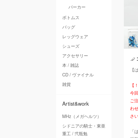
パーカー
ボトムス
バッグ
レッグウェア
シューズ
アクセサリー
本 / 雑誌
【は
CD / ヴァイナル
雑貨
【
今
ご注
Artist&work
わ
さ
MHz（メガヘルツ）
シドニアの騎士・東亜
「
重工 / 弐瓶勉