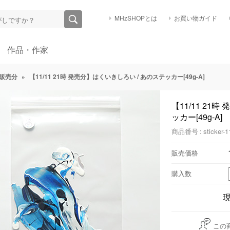
MHzSHOPとは
お買い物ガイド
作品・作家
販売分
»
【11/11 21時 発売分】はくいきしろい / あのステッカー[49g-A]
【11/11 21
ッカー[49g-A]
商品番号 : sticker-1
販売価格
購入数
この