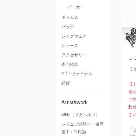
パーカー
ボトムス
バッグ
レッグウェア
シューズ
アクセサリー
本 / 雑誌
【は
CD / ヴァイナル
雑貨
【
今
ご注
Artist&work
わ
さ
MHz（メガヘルツ）
シドニアの騎士・東亜
「
重工 / 弐瓶勉