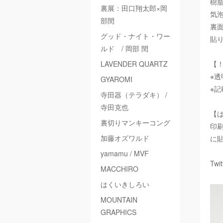
樹
裏展：田口翔太郎×岡
気
部閏
裏
グッド・ナイト・ワー
貼
ルド / 岡部 閏
LAVENDER QUARTZ
【
※
GYAROMI
※
寺田器（テラダキ） /
寺田克也
【
裏切りマンキーコング
印
加藤オズワルド
に
yamamu / MVF
Twi
MACCHIRO
はくいきしろい
MOUNTAIN
GRAPHICS