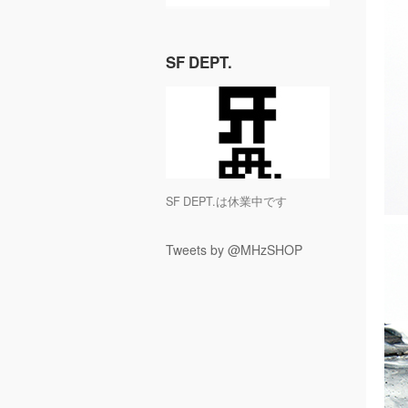
SF DEPT.
SF DEPT.は休業中です
Tweets by @MHzSHOP