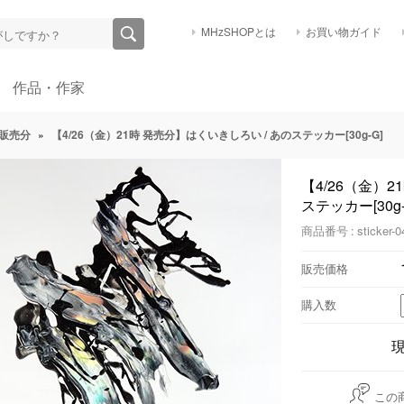
MHzSHOPとは
お買い物ガイド
作品・作家
販売分
»
【4/26（金）21時 発売分】はくいきしろい / あのステッカー[30g-G]
【4/26（金）2
ステッカー[30g-
商品番号 : sticker-0
販売価格
購入数
この