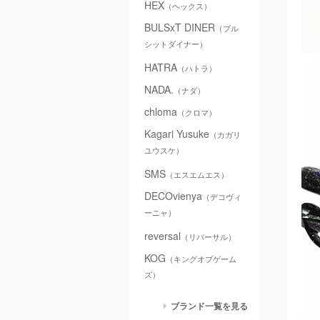
HEX
（ヘックス）
BULSxT DINER
（ブル
シットダイナー）
HATRA
（ハトラ）
NADA.
（ナダ）
chloma
（クロマ）
Kagari Yusuke
（カガリ
ユウスケ）
SMS
（エスエムエス）
DECOvienya
（デコヴィ
ーニャ）
reversal
（リバーサル）
KOG
（キングオブゲーム
ズ）
ブランド一覧を見る