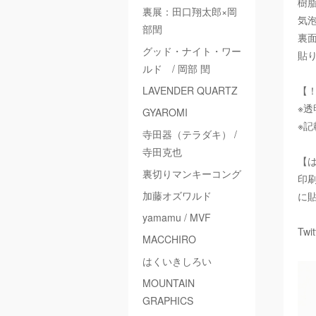
樹
裏展：田口翔太郎×岡
気
部閏
裏
グッド・ナイト・ワー
貼
ルド / 岡部 閏
LAVENDER QUARTZ
【
※
GYAROMI
※
寺田器（テラダキ） /
寺田克也
【
裏切りマンキーコング
印
加藤オズワルド
に
yamamu / MVF
Twi
MACCHIRO
はくいきしろい
MOUNTAIN
GRAPHICS