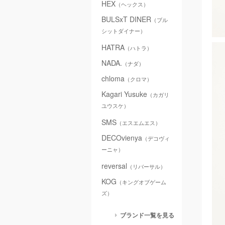
HEX
（ヘックス）
BULSxT DINER
（ブル
シットダイナー）
HATRA
（ハトラ）
NADA.
（ナダ）
chloma
（クロマ）
Kagari Yusuke
（カガリ
ユウスケ）
SMS
（エスエムエス）
DECOvienya
（デコヴィ
ーニャ）
reversal
（リバーサル）
KOG
（キングオブゲーム
ズ）
ブランド一覧を見る