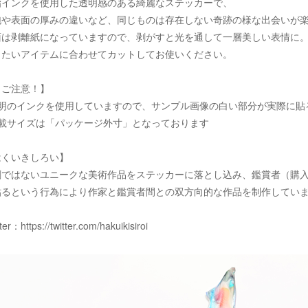
脂インクを使用した透明感のある綺麗なステッカーで、
泡や表面の厚みの違いなど、同じものは存在しない奇跡の様な出会いが
面は剥離紙になっていますので、剥がすと光を通して一層美しい表情に
りたいアイテムに合わせてカットしてお使いください。
！ご注意！】
透明のインクを使用していますので、サンプル画像の白い部分が実際に貼
記載サイズは「パッケージ外寸」となっております
はくいきしろい】
刷ではないユニークな美術作品をステッカーに落とし込み、鑑賞者（購
貼るという行為により作家と鑑賞者間との双方向的な作品を制作してい
tter：
https://twitter.com/hakuikisiroi