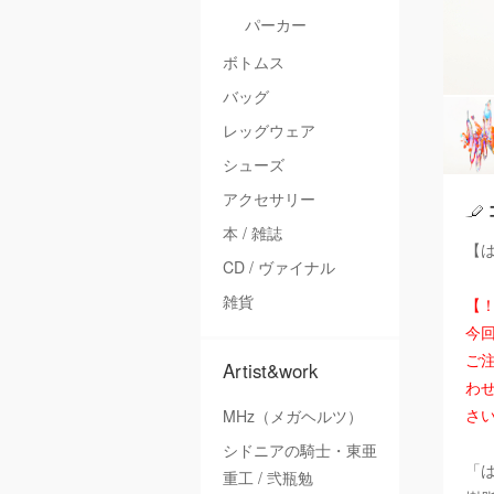
パーカー
ボトムス
バッグ
レッグウェア
シューズ
アクセサリー
本 / 雑誌
【は
CD / ヴァイナル
雑貨
【
今
ご注
Artist&work
わ
さ
MHz（メガヘルツ）
シドニアの騎士・東亜
「
重工 / 弐瓶勉