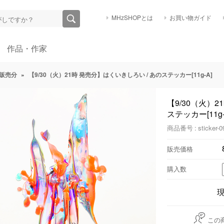
MHzSHOPとは
お買い物ガイド
作品・作家
販売分
»
【9/30（火）21時 発売分】はくいきしろい / あのステッカー[11g-A]
【9/30（火）2
ステッカー[11g-
商品番号 : sticker-0
販売価格
購入数
この