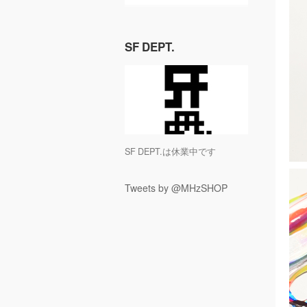
SF DEPT.
SF DEPT.は休業中です
Tweets by @MHzSHOP