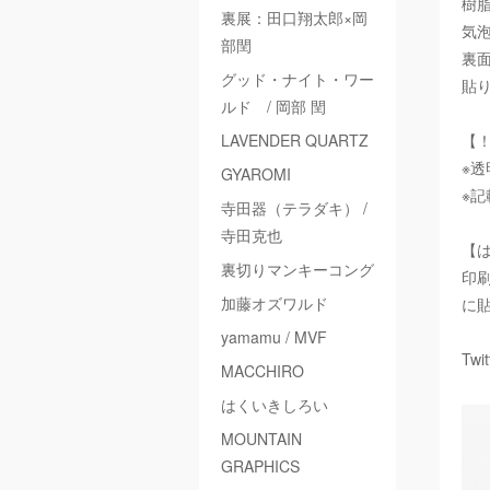
樹
裏展：田口翔太郎×岡
気
部閏
裏
グッド・ナイト・ワー
貼
ルド / 岡部 閏
LAVENDER QUARTZ
【
※
GYAROMI
※
寺田器（テラダキ） /
寺田克也
【
裏切りマンキーコング
印
加藤オズワルド
に
yamamu / MVF
Twi
MACCHIRO
はくいきしろい
MOUNTAIN
GRAPHICS