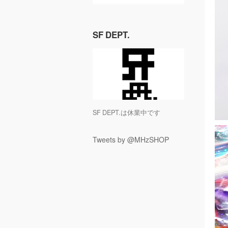
SF DEPT.
SF DEPT.は休業中です
Tweets by @MHzSHOP