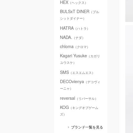
HEX
（ヘックス）
BULSxT DINER
（ブル
シットダイナー）
HATRA
（ハトラ）
NADA.
（ナダ）
chloma
（クロマ）
Kagari Yusuke
（カガリ
ユウスケ）
SMS
（エスエムエス）
DECOvienya
（デコヴィ
ーニャ）
reversal
（リバーサル）
KOG
（キングオブゲーム
ズ）
ブランド一覧を見る