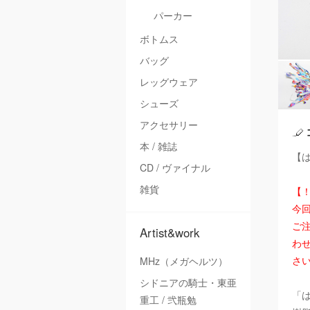
パーカー
ボトムス
バッグ
レッグウェア
シューズ
アクセサリー
本 / 雑誌
【は
CD / ヴァイナル
雑貨
【
今
ご注
Artist&work
わ
さ
MHz（メガヘルツ）
シドニアの騎士・東亜
「
重工 / 弐瓶勉