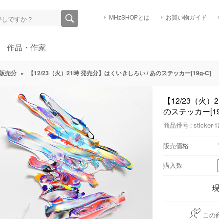
MHzSHOPとは
お買い物ガイド
作品・作家
販売分
»
【12/23（火）21時 発売分】はくいきしろい / あのステッカー[19g-C]
【12/23（火）
のステッカー[19g
商品番号 : sticker-1
販売価格
購入数
この