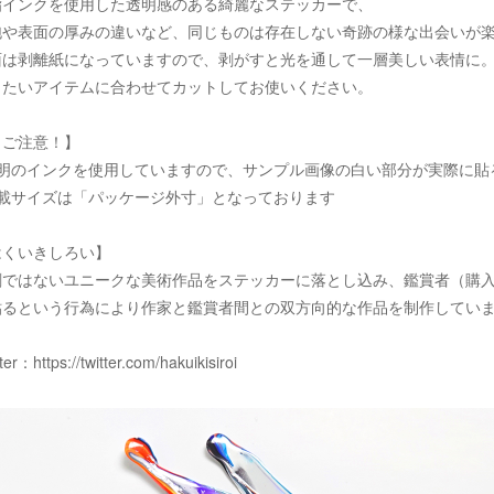
脂インクを使用した透明感のある綺麗なステッカーで、
泡や表面の厚みの違いなど、同じものは存在しない奇跡の様な出会いが
面は剥離紙になっていますので、剥がすと光を通して一層美しい表情に
りたいアイテムに合わせてカットしてお使いください。
！ご注意！】
透明のインクを使用していますので、サンプル画像の白い部分が実際に貼
記載サイズは「パッケージ外寸」となっております
はくいきしろい】
刷ではないユニークな美術作品をステッカーに落とし込み、鑑賞者（購
貼るという行為により作家と鑑賞者間との双方向的な作品を制作してい
tter：
https://twitter.com/hakuikisiroi