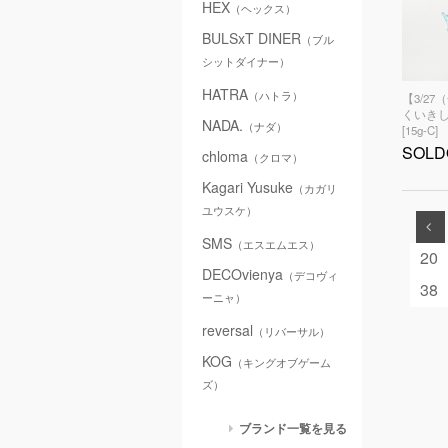
HEX
（ヘックス）
BULSxT DINER
（ブル
シットダイナー）
HATRA
（ハトラ）
【3/27
くいきし
NADA.
（ナダ）
[15g-C]
SOLD
chloma
（クロマ）
Kagari Yusuke
（カガリ
ユウスケ）
.
SMS
（エスエムエス）
20
DECOvienya
（デコヴィ
38
ーニャ）
reversal
（リバーサル）
KOG
（キングオブゲーム
ズ）
ブランド一覧を見る