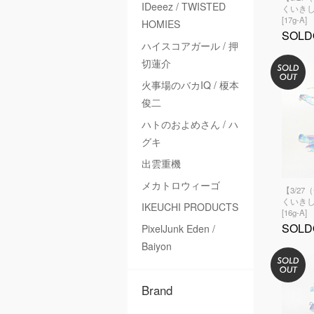
IDeeez / TWISTED
くいきし
[17g-A]
HOMIES
SOLD
ハイスコアガール / 押
切蓮介
火事場のバカIQ / 榎本
俊二
ハトのおよめさん / ハ
グキ
出雲重機
メカトロウィーゴ
【3/27
くいきし
IKEUCHI PRODUCTS
[16g-A]
SOLD
PixelJunk Eden /
Baiyon
Brand