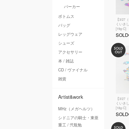
パーカー
ボトムス
【3/27
くいきし
バッグ
[19g-C]
レッグウェア
SOLD
シューズ
アクセサリー
本 / 雑誌
CD / ヴァイナル
雑貨
Artist&work
【3/27
くいきし
[18g-C]
MHz（メガヘルツ）
SOLD
シドニアの騎士・東亜
重工 / 弐瓶勉