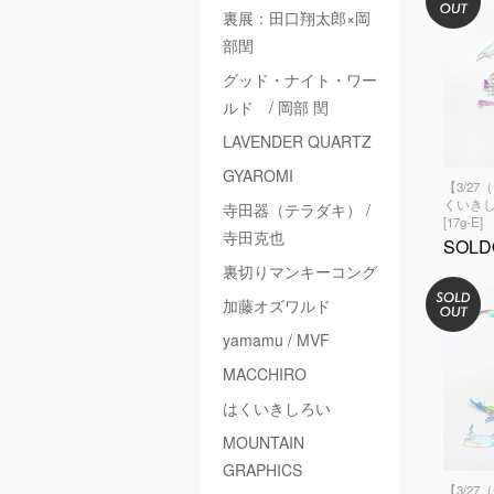
裏展：田口翔太郎×岡
部閏
グッド・ナイト・ワー
ルド / 岡部 閏
LAVENDER QUARTZ
GYAROMI
【3/27
くいきし
寺田器（テラダキ） /
[17g-E]
寺田克也
SOLD
裏切りマンキーコング
加藤オズワルド
yamamu / MVF
MACCHIRO
はくいきしろい
MOUNTAIN
GRAPHICS
【3/27