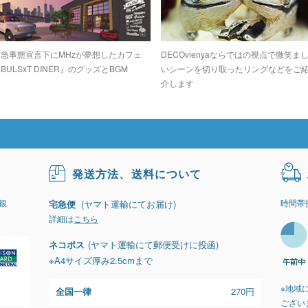
緊急事態宣言下にMHzが夢想したカフェ
DECOvienyaならではの視点で微笑ま
BULSxT DINER』のグッズとBGM
いシーンを切り取ったリングなどをご
介します
発送方法、送料について
銀
時間帯
宅急便
(ヤマト運輸にてお届け)
詳細は
こちら
ネコポス
(ヤマト運輸にて郵便受けに投函)
※A4サイズ厚み2.5cmまで
※地域
全国一律
270円
ござい