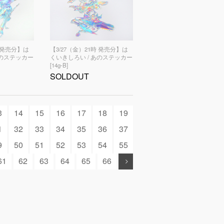
時 発売分】は
【3/27（金）21時 発売分】は
あのステッカー
くいきしろい / あのステッカー
[14g-B]
SOLDOUT
3
14
15
16
17
18
19
1
32
33
34
35
36
37
9
50
51
52
53
54
55
61
62
63
64
65
66
.