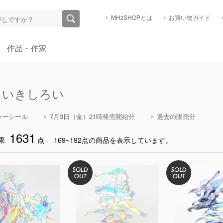
MHzSHOPとは
お買い物ガイド
作品・作家
くいきしろい
ゥーシール
7月3日（金）21時発売開始分
過去の販売分
1631
果
点
169~192点の商品を表示しています。