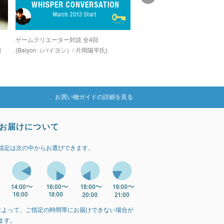
し
ゲームクリエーター対談 全4回
グラインドコアシーンでカルト
紹
(Baiyon（バイヨン）/ 片岡陽平氏)
を誇る孤高のデジタルグライン
カー「OZIGIRI」
お買い物ガイドの詳細を見る
お届けについて
指定は次の中からお選びできます。
によって、ご指定の時間帯にお届けできない場合が
ます。