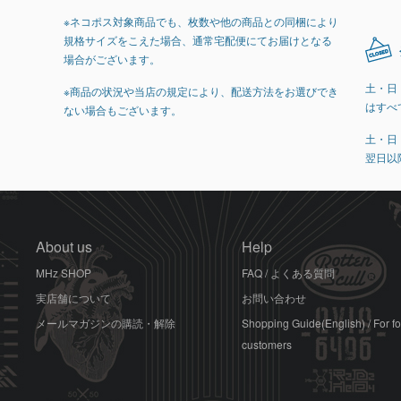
※ネコポス対象商品でも、枚数や他の商品との同梱により
規格サイズをこえた場合、通常宅配便にてお届けとなる
場合がございます。
土・日
※商品の状況や当店の規定により、配送方法をお選びでき
はすべ
ない場合もございます。
土・日
翌日以
About us
Help
MHz SHOP
FAQ / よくある質問
実店舗について
お問い合わせ
メールマガジンの購読・解除
Shopping Guide(English) / For f
customers