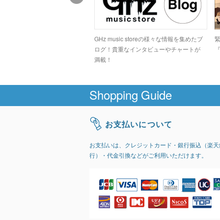
ドコアシーンでカルト的な人気
GHz music storeの様々な情報を集めたブ
高のデジタルグラインドトラッ
ログ！貴重なインタビューやチャートが
『
GIRI」
満載！
Shopping Guide
お支払いについて
お支払いは、クレジットカード・銀行振込（楽天
行）・代金引換などがご利用いただけます。