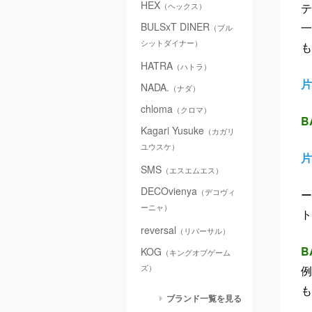
テ
HEX
（ヘックス）
一
BULSxT DINER
（ブル
も
シットダイナー）
HATRA
（ハトラ）
片
NADA.
（ナダ）
chloma
（クロマ）
B
Kagari Yusuke
（カガリ
ユウスケ）
片
SMS
（エスエムエス）
DECOvienya
ー
（デコヴィ
ーニャ）
ト
reversal
（リバーサル）
B
KOG
（キングオブゲーム
例
ズ）
も
ブランド一覧を見る