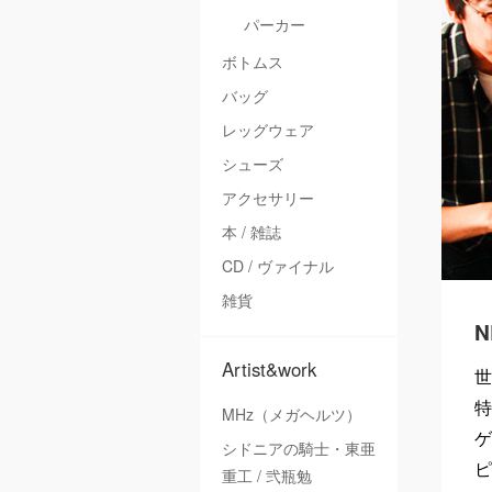
パーカー
ボトムス
バッグ
レッグウェア
シューズ
アクセサリー
本 / 雑誌
CD / ヴァイナル
雑貨
Artist&work
世
特
MHz（メガヘルツ）
ゲ
シドニアの騎士・東亜
ピ
重工 / 弐瓶勉