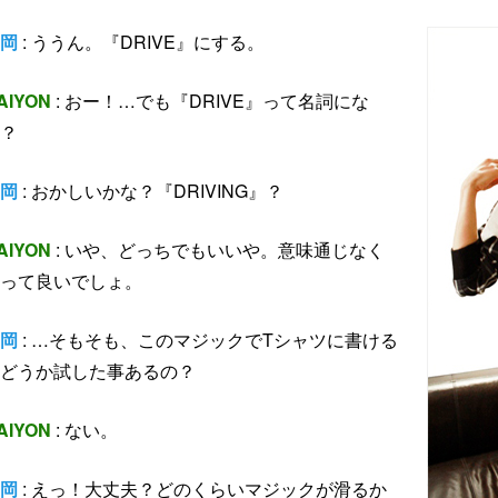
岡
: ううん。『DRIVE』にする。
AIYON
: おー！…でも『DRIVE』って名詞にな
？
岡
: おかしいかな？『DRIVING』？
AIYON
: いや、どっちでもいいや。意味通じなく
って良いでしょ。
岡
: …そもそも、このマジックでTシャツに書ける
どうか試した事あるの？
AIYON
: ない。
岡
: えっ！大丈夫？どのくらいマジックが滑るか