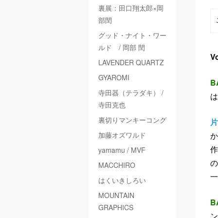
裏展：田口翔太郎×岡
部閏
グッド・ナイト・ワー
ルド / 岡部 閏
V
LAVENDER QUARTZ
GYAROMI
B
寺田器（テラダキ） /
は
寺田克也
片
裏切りマンキーコング
か
加藤オズワルド
作
yamamu / MVF
の
MACCHIRO
一
はくいきしろい
MOUNTAIN
B
GRAPHICS
ン