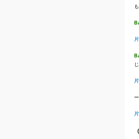
も
B
片
B
じ
片
ー
片
（