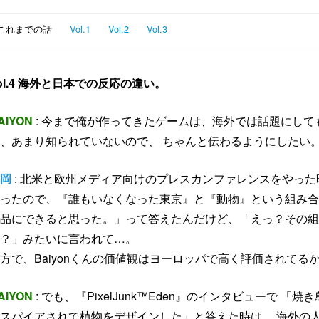
これまでの話
Vol.1
Vol.2
Vol.3
ol.4 海外と日本での反応の違い。
AIYON
: 今まで俺が作ってきたゲームは、海外では話題にして
、あまり知られていないので、 ちゃんと伝わるようにしたい
岡
: 北米と欧州メディア向けのプレスカンファレンスをやった
ったので、『誰もいなくなった東京』と『動物』という組み合
品にできると思った。」って答えたんだけど、「えっ？その組
？」みたいに言われて…。
方で、Baiyonくんの価値観はヨーロッパで高く評価されてる
AIYON
: でも、『PixelJunk™Eden』のインタビューで 
スパイアされて植物をデザインした」と答えた時は、 海外の