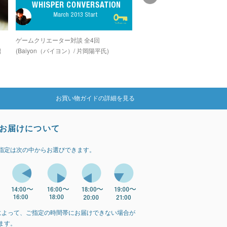
し
ゲームクリエーター対談 全4回
グラインドコアシーンでカルト
紹
(Baiyon（バイヨン）/ 片岡陽平氏)
を誇る孤高のデジタルグライン
カー「OZIGIRI」
お買い物ガイドの詳細を見る
お届けについて
指定は次の中からお選びできます。
によって、ご指定の時間帯にお届けできない場合が
ます。