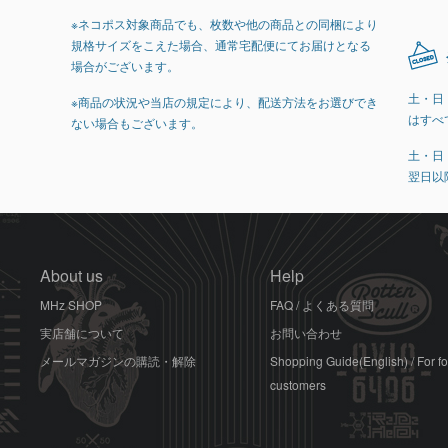
※ネコポス対象商品でも、枚数や他の商品との同梱により
規格サイズをこえた場合、通常宅配便にてお届けとなる
場合がございます。
土・日
※商品の状況や当店の規定により、配送方法をお選びでき
はすべ
ない場合もございます。
土・日
翌日以
About us
Help
MHz SHOP
FAQ / よくある質問
実店舗について
お問い合わせ
メールマガジンの購読・解除
Shopping Guide(English) / For f
customers