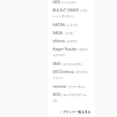
HEX
（ヘックス）
BULSxT DINER
（ブル
シットダイナー）
HATRA
（ハトラ）
NADA.
（ナダ）
chloma
（クロマ）
Kagari Yusuke
（カガリ
ユウスケ）
SMS
（エスエムエス）
DECOvienya
（デコヴィ
ーニャ）
reversal
（リバーサル）
KOG
（キングオブゲーム
ズ）
ブランド一覧を見る