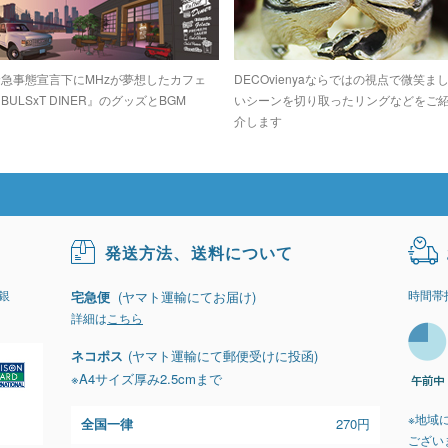
緊急事態宣言下にMHzが夢想したカフェ
DECOvienyaならではの視点で微笑ま
BULSxT DINER』のグッズとBGM
いシーンを切り取ったリングなどをご
介します
発送方法、送料について
銀
時間帯
宅急便
(ヤマト運輸にてお届け)
詳細は
こちら
ネコポス
(ヤマト運輸にて郵便受けに投函)
※A4サイズ厚み2.5cmまで
※地域
全国一律
270円
ござい