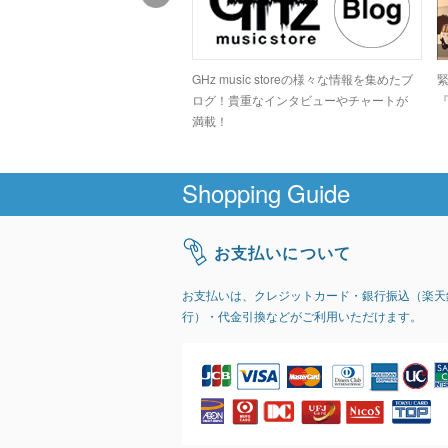
ドコアシーンでカルト的な人気
GHz music storeの様々な情報を集めたブ
高のデジタルグラインドトラッ
ログ！貴重なインタビューやチャートが
『
GIRI」
満載！
Shopping Guide
お支払いについて
お支払いは、クレジットカード・銀行振込（楽天
行）・代金引換などがご利用いただけます。