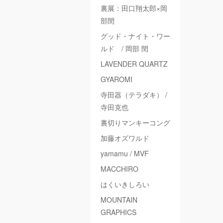
裏展：田口翔太郎×岡
部閏
グッド・ナイト・ワー
ルド / 岡部 閏
LAVENDER QUARTZ
GYAROMI
寺田器（テラダキ） /
寺田克也
裏切りマンキーコング
加藤オズワルド
yamamu / MVF
MACCHIRO
はくいきしろい
MOUNTAIN
GRAPHICS