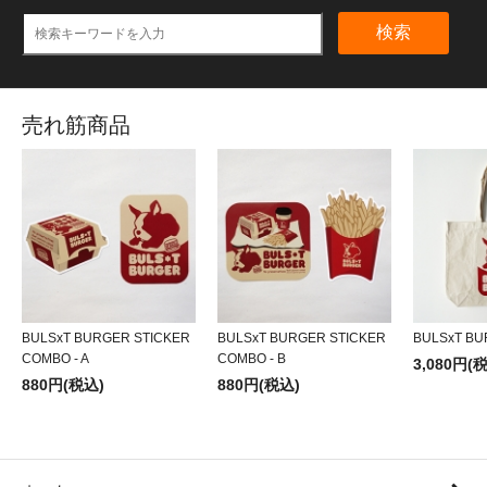
検索
売れ筋商品
BULSxT BURGER STICKER
BULSxT BURGER STICKER
BULSxT BU
COMBO - A
COMBO - B
3,080円(
880円(税込)
880円(税込)