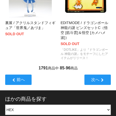
裏展 / アクリルスタンドフィギ
EDITMODE / ドラゴンボール
ュア「世界鬼／あづま」
神龍の謎 ピンズセットC（悟
空 [筋斗雲]＆悟空 [カメハメ
SOLD OUT
波]）
SOLD OUT
「DOTLIKE」より『ドラゴンボー
ル 神龍の謎』をモチーフにしたア
イテムがリリース！
1791
85
96
商品中
-
商品
前へ
次へ
ほかの商品を探す